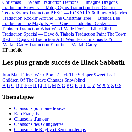
Christmas —
Wham
Traduction Demons —
Imagine Dragons
Traduction Flowers —
Miley Cyrus
Traduction Lose Control —
Teddy Swims
Traduction BESO —
ROSALÍA & Rauw Alejandro
Traduction Rockin' Around The Christmas Tree —
Brenda Lee
Traduction The Magic Key —
One-T
Traduction Godzilla —
Eminem
Traduction What Was I Made For? —
Billie Eilish
Traduction Special —
Dave & Tiakola
Traduction Paint The Town
Red —
Doja Cat
Traduction All I Want For Christmas Is You —
Mariah Carey
Traduction Emorio —
Mariah Carey
HP mobile
Les plus grands succès de Black Sabbath
Iron Man
Fairies Wear Boots / Jack The Stripper
Sweet Leaf
Children Of The Grave
Changes
Snowblind
A
B
C
D
E
F
G
H
I
J
K
L
M
N
O
P
Q
R
S
T
U
V
W
X
Y
Z
0-9
Thématiques
Chansons pour faire le sexe
Rap Français
Chansons d'amour
Chansons des Guinguettes
Chansons de Rugby et 3ème mi-temps