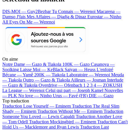
DIS-MOI — Guy2Bezbar
Tu Connais — Werenoi
Macarena —
Damso
J'fais Mes Affaires — Djadja & Dinaz
Eurostar — Ninho
All Eyes On Me — Werenoi
On aime
Notre Dame —
Gazo & Tiakola
100K —
Gazo
Casanova —
Soolking
Laisse Moi —
KeBlack
Saiyan —
Heuss L'enfoiré
Bécane —
Yamê
200K —
Tiakola
Laboratoire —
Werenoi
Meuda
—
Tiakola
Outro —
Gazo & Tiakola
Ailleurs —
Josman
Interlude
—
Gazo & Tiakola
Overdrive —
Ofenbach
1 2 3 4 —
ZOKUSH
La League —
Werenoi
Celui qui part —
Joseph Kamel
Nouvelles
—
PLK
No love —
Ninho
Urus —
Favé (FR)
DIE —
Gazo
Top traduction
Traduction Lose Yourself —
Eminem
Traduction The Real Slim
Shady —
Eminem
Traduction Without Me —
Eminem
Traduction
Someone You Loved —
Lewis Capaldi
Traduction Another Love
—
Tom Odell
Traduction Mockingbird —
Eminem
Traduction Can't
Hold Us —
Macklemore and Ryan Lewis
Traduction Last