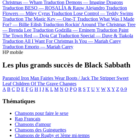
Christmas —
Wham
Traduction Demons —
Imagine Dragons
Traduction BESO —
ROSALÍA & Rauw Alejandro
Traduction
Flowers —
Miley Cyrus
Traduction Lose Control —
Teddy Swims
Traduction The Magic Key —
One-T
Traduction What Was I Made
For? —
Billie Eilish
Traduction Rockin' Around The Christmas Tree
—
Brenda Lee
Traduction Godzilla —
Eminem
Traduction Paint
The Town Red —
Doja Cat
Traduction Special —
Dave & Tiakola
Traduction All I Want For Christmas Is You —
Mariah Carey
Traduction Emorio —
Mariah Carey
HP mobile
Les plus grands succès de Black Sabbath
Paranoid
Iron Man
Fairies Wear Boots / Jack The Stripper
Sweet
Leaf
Children Of The Grave
Changes
A
B
C
D
E
F
G
H
I
J
K
L
M
N
O
P
Q
R
S
T
U
V
W
X
Y
Z
0-9
Thématiques
Chansons pour faire le sexe
Rap Français
Chansons d'amour
Chansons des Guinguettes
Chansons de Rugby et 3ème mi-temps