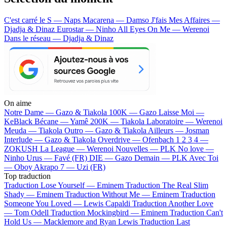
C'est carré le S — Naps
Macarena — Damso
J'fais Mes Affaires —
Djadja & Dinaz
Eurostar — Ninho
All Eyes On Me — Werenoi
Dans le réseau — Djadja & Dinaz
On aime
Notre Dame —
Gazo & Tiakola
100K —
Gazo
Laisse Moi —
KeBlack
Bécane —
Yamê
200K —
Tiakola
Laboratoire —
Werenoi
Meuda —
Tiakola
Outro —
Gazo & Tiakola
Ailleurs —
Josman
Interlude —
Gazo & Tiakola
Overdrive —
Ofenbach
1 2 3 4 —
ZOKUSH
La League —
Werenoi
Nouvelles —
PLK
No love —
Ninho
Urus —
Favé (FR)
DIE —
Gazo
Demain —
PLK
Avec Toi
—
Oboy
Akrapo 7 —
Uzi (FR)
Top traduction
Traduction Lose Yourself —
Eminem
Traduction The Real Slim
Shady —
Eminem
Traduction Without Me —
Eminem
Traduction
Someone You Loved —
Lewis Capaldi
Traduction Another Love
—
Tom Odell
Traduction Mockingbird —
Eminem
Traduction Can't
Hold Us —
Macklemore and Ryan Lewis
Traduction Last