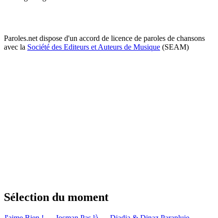
Paroles.net dispose d'un accord de licence de paroles de chansons
avec la
Société des Editeurs et Auteurs de Musique
(SEAM)
Sélection du moment
J'aime Bien ! — Josman
Pas là — Djadja & Dinaz
Parapluie —