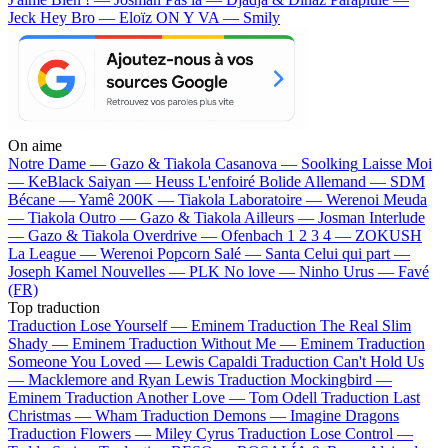
Jeck
Hey Bro — Eloïz
ON Y VA — Smily
On aime
Notre Dame —
Gazo & Tiakola
Casanova —
Soolking
Laisse Moi
—
KeBlack
Saiyan —
Heuss L'enfoiré
Bolide Allemand —
SDM
Bécane —
Yamê
200K —
Tiakola
Laboratoire —
Werenoi
Meuda
—
Tiakola
Outro —
Gazo & Tiakola
Ailleurs —
Josman
Interlude
—
Gazo & Tiakola
Overdrive —
Ofenbach
1 2 3 4 —
ZOKUSH
La League —
Werenoi
Popcorn Salé —
Santa
Celui qui part —
Joseph Kamel
Nouvelles —
PLK
No love —
Ninho
Urus —
Favé
(FR)
Top traduction
Traduction Lose Yourself —
Eminem
Traduction The Real Slim
Shady —
Eminem
Traduction Without Me —
Eminem
Traduction
Someone You Loved —
Lewis Capaldi
Traduction Can't Hold Us
—
Macklemore and Ryan Lewis
Traduction Mockingbird —
Eminem
Traduction Another Love —
Tom Odell
Traduction Last
Christmas —
Wham
Traduction Demons —
Imagine Dragons
Traduction Flowers —
Miley Cyrus
Traduction Lose Control —