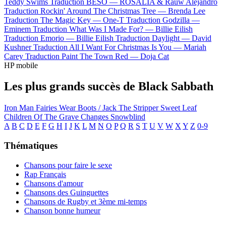
Teddy Swims
Traduction BESO —
ROSALÍA & Rauw Alejandro
Traduction Rockin' Around The Christmas Tree —
Brenda Lee
Traduction The Magic Key —
One-T
Traduction Godzilla —
Eminem
Traduction What Was I Made For? —
Billie Eilish
Traduction Emorio —
Billie Eilish
Traduction Daylight —
David
Kushner
Traduction All I Want For Christmas Is You —
Mariah
Carey
Traduction Paint The Town Red —
Doja Cat
HP mobile
Les plus grands succès de Black Sabbath
Iron Man
Fairies Wear Boots / Jack The Stripper
Sweet Leaf
Children Of The Grave
Changes
Snowblind
A
B
C
D
E
F
G
H
I
J
K
L
M
N
O
P
Q
R
S
T
U
V
W
X
Y
Z
0-9
Thématiques
Chansons pour faire le sexe
Rap Français
Chansons d'amour
Chansons des Guinguettes
Chansons de Rugby et 3ème mi-temps
Chanson bonne humeur