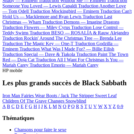
Shady —
Eminem
Traduction Without Me —
Eminem
Traduction
Someone You Loved —
Lewis Capaldi
Traduction Another Love
—
Tom Odell
Traduction Mockingbird —
Eminem
Traduction Can't
Hold Us —
Macklemore and Ryan Lewis
Traduction Last
Christmas —
Wham
Traduction Demons —
Imagine Dragons
Traduction Flowers —
Miley Cyrus
Traduction Lose Control —
Teddy Swims
Traduction BESO —
ROSALÍA & Rauw Alejandro
Traduction Rockin' Around The Christmas Tree —
Brenda Lee
Traduction The Magic Key —
One-T
Traduction Godzilla —
Eminem
Traduction What Was I Made For? —
Billie Eilish
Traduction Special —
Dave & Tiakola
Traduction Paint The Town
Red —
Doja Cat
Traduction All I Want For Christmas Is You —
Mariah Carey
Traduction Emorio —
Mariah Carey
HP mobile
Les plus grands succès de Black Sabbath
Iron Man
Fairies Wear Boots / Jack The Stripper
Sweet Leaf
Children Of The Grave
Changes
Snowblind
A
B
C
D
E
F
G
H
I
J
K
L
M
N
O
P
Q
R
S
T
U
V
W
X
Y
Z
0-9
Thématiques
Chansons pour faire le sexe