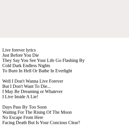
Live forever lyrics
Just Before You Die
They Say You See Your Life Go Flashing By
Cold Dark Endless Nights
To Burn In Hell Or Bathe In Everlight
Well I Don't Wanna Live Forever
But I Don't Want To Die...
I May Be Dreaming or Whatever
I Live Inside A Lie!
Days Pass By Too Soon
Waiting For The Rising Of The Moon
No Escape From Here
Facing Death But Is Your Concious Clear?