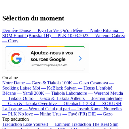
Sélection du moment
Dernière Danse — Kyo
La Vie Qu'on Mène — Ninho
Rihanna —
SDM
Emotif (Booska 1H) — PLK
10.03.2023 — Werenoi
Cabeza
— Oboy
On aime
Notre Dame —
Gazo & Tiakola
100K —
Gazo
Casanova —
Soolking
Laisse Moi —
KeBlack
Saiyan —
Heuss L'enfoiré
Bécane —
Yamê
200K —
Tiakola
Laboratoire —
Werenoi
Meuda
—
Tiakola
Outro —
Gazo & Tiakola
Ailleurs —
Josman
Interlude
—
Gazo & Tiakola
Overdrive —
Ofenbach
1 2 3 4 —
ZOKUSH
La League —
Werenoi
Celui qui part —
Joseph Kamel
Nouvelles
—
PLK
No love —
Ninho
Urus —
Favé (FR)
DIE —
Gazo
Top traduction
Traduction Lose Yourself —
Eminem
Traduction The Real Slim