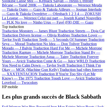
Soolking
Laisse Moi —
KeBlack
Saiyan —
Heuss L'enfoiré
Bécane —
Yamê
200K —
Tiakola
Laboratoire —
Werenoi
Meuda
—
Tiakola
Outro —
Gazo & Tiakola
Ailleurs —
Josman
Interlude
—
Gazo & Tiakola
Overdrive —
Ofenbach
1 2 3 4 —
ZOKUSH
La League —
Werenoi
Celui qui part —
Joseph Kamel
Nouvelles
—
PLK
No love —
Ninho
Urus —
Favé (FR)
DIE —
Gazo
Top traduction
Traduction Monsters —
James Blunt
Traduction Streets —
Doja Cat
Traduction Drivers license —
Olivia Rodrigo
Traduction Lover —
Taylor Swift
Traduction Teeth —
5 Seconds Of Summer
Traduction
Seya —
Morad
Traduction No Idea —
Don Toliver
Traduction
Morado —
J Balvin
Traduction Hard For Me —
Michele Morrone
Traduction Rapture —
Michele Morrone
Traduction Stand By —
Michele Morrone
Traduction Agua —
Tainy
Traduction Forever
Yours —
Avicii
Traduction Come & Go —
Juice WRLD
Traduction
You Need to Calm Down —
Taylor Swift
Traduction I Think I’m
Okay —
MGK (Machine Gun Kelly)
Traduction bad vibes forever
—
XXXTENTACION
Traduction If You're Too Shy (Let Me
Know) —
The 1975
Traduction Tough Love —
Avicii
Traduction
Lovefool —
Twocolors
HP mobile
Les plus grands succès de Black Sabbath
Evil Woman
War Pigs
Paranoid
Iron Man
Fairies Wear Boots / Jack