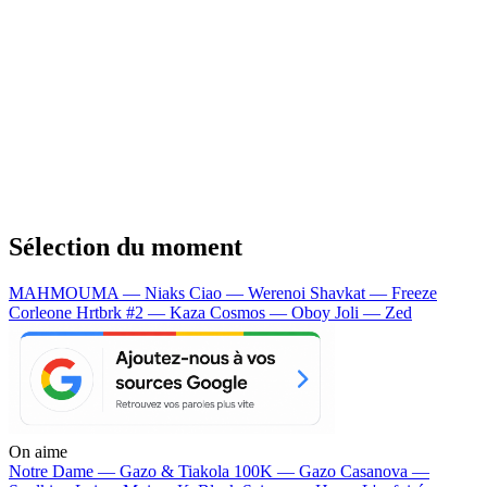
Sélection du moment
MAHMOUMA — Niaks
Ciao — Werenoi
Shavkat — Freeze
Corleone
Hrtbrk #2 — Kaza
Cosmos — Oboy
Joli — Zed
On aime
Notre Dame —
Gazo & Tiakola
100K —
Gazo
Casanova —