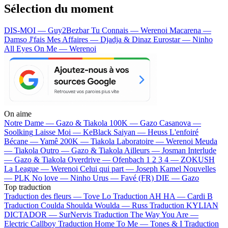
Sélection du moment
DIS-MOI — Guy2Bezbar
Tu Connais — Werenoi
Macarena —
Damso
J'fais Mes Affaires — Djadja & Dinaz
Eurostar — Ninho
All Eyes On Me — Werenoi
On aime
Notre Dame —
Gazo & Tiakola
100K —
Gazo
Casanova —
Soolking
Laisse Moi —
KeBlack
Saiyan —
Heuss L'enfoiré
Bécane —
Yamê
200K —
Tiakola
Laboratoire —
Werenoi
Meuda
—
Tiakola
Outro —
Gazo & Tiakola
Ailleurs —
Josman
Interlude
—
Gazo & Tiakola
Overdrive —
Ofenbach
1 2 3 4 —
ZOKUSH
La League —
Werenoi
Celui qui part —
Joseph Kamel
Nouvelles
—
PLK
No love —
Ninho
Urus —
Favé (FR)
DIE —
Gazo
Top traduction
Traduction des fleurs —
Tove Lo
Traduction AH HA —
Cardi B
Traduction Coulda Shoulda Woulda —
Russ
Traduction KYLIAN
DICTADOR —
SurNervis
Traduction The Way You Are —
Electric Callboy
Traduction Home To Me —
Tones & I
Traduction