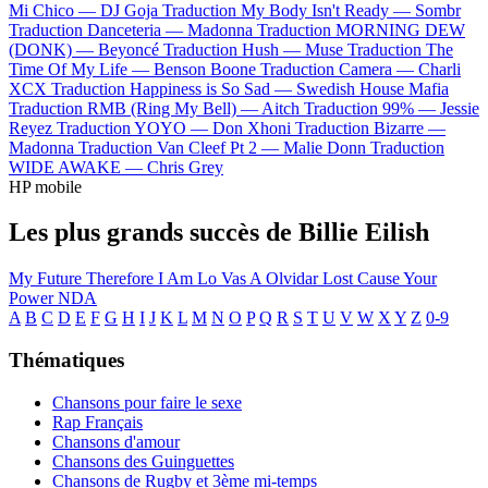
Mi Chico —
DJ Goja
Traduction My Body Isn't Ready —
Sombr
Traduction Danceteria —
Madonna
Traduction MORNING DEW
(DONK) —
Beyoncé
Traduction Hush —
Muse
Traduction The
Time Of My Life —
Benson Boone
Traduction Camera —
Charli
XCX
Traduction Happiness is So Sad —
Swedish House Mafia
Traduction RMB (Ring My Bell) —
Aitch
Traduction 99% —
Jessie
Reyez
Traduction YOYO —
Don Xhoni
Traduction Bizarre —
Madonna
Traduction Van Cleef Pt 2 —
Malie Donn
Traduction
WIDE AWAKE —
Chris Grey
HP mobile
Les plus grands succès de Billie Eilish
My Future
Therefore I Am
Lo Vas A Olvidar
Lost Cause
Your
Power
NDA
A
B
C
D
E
F
G
H
I
J
K
L
M
N
O
P
Q
R
S
T
U
V
W
X
Y
Z
0-9
Thématiques
Chansons pour faire le sexe
Rap Français
Chansons d'amour
Chansons des Guinguettes
Chansons de Rugby et 3ème mi-temps