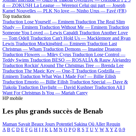
4 —
ZOKUSH
La League —
Werenoi
Celui qui part —
Joseph
Kamel
Nouvelles —
PLK
No love —
Ninho
Urus —
Favé (FR)
Top traduction
Traduction Lose Yourself —
Eminem
Traduction The Real Slim
Shady —
Eminem
Traduction Without Me —
Eminem
Traduction
Someone You Loved —
Lewis Capaldi
Traduction Another Love
—
Tom Odell
Traduction Can't Hold Us —
Macklemore and Ryan
Lewis
Traduction Mockingbird —
Eminem
Traduction Last
Christmas —
Wham
Traduction Demons —
Imagine Dragons
Traduction Flowers —
Miley Cyrus
Traduction Lose Control —
Teddy Swims
Traduction BESO —
ROSALÍA & Rauw Alejandro
Traduction Rockin' Around The Christmas Tree —
Brenda Lee
Traduction The Magic Key —
One-T
Traduction Godzilla —
Eminem
Traduction What Was I Made For? —
Billie Eilish
Traduction Emorio —
Billie Eilish
Traduction Special —
Dave &
Tiakola
Traduction Daylight —
David Kushner
Traduction All I
Want For Christmas Is You —
Mariah Carey
HP mobile
Les plus grands succès de Benab
Maman Savait
Beaux Jours
Potentiel
Sakina
Où Aller
Requin
A
B
C
D
E
F
G
H
I
J
K
L
M
N
O
P
Q
R
S
T
U
V
W
X
Y
Z
0-9