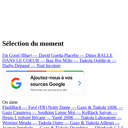
Sélection du moment
I'm Good (Blue) — David Guetta
Placebo — Dinos
BALLE
DANS LE COEUR — Ikaz Boi
M3lo — Tiakola
Oublie-le —
Dadju
Dépassé — Nuit Incolore
On aime
FlashBack —
Favé (FR)
Notre Dame —
Gazo & Tiakola
100K —
Gazo
Casanova —
Soolking
Laisse Moi —
KeBlack
Saiyan —
Heuss L'enfoiré
Bécane —
Yamê
200K —
Tiakola
Laboratoire —
Werenoi
Meuda —
Tiakola
Outro —
Gazo & Tiakola
Ailleurs —
Josman
Interlude —
Gazo & Tiakola
Overdrive —
Ofenbach
1 2 3