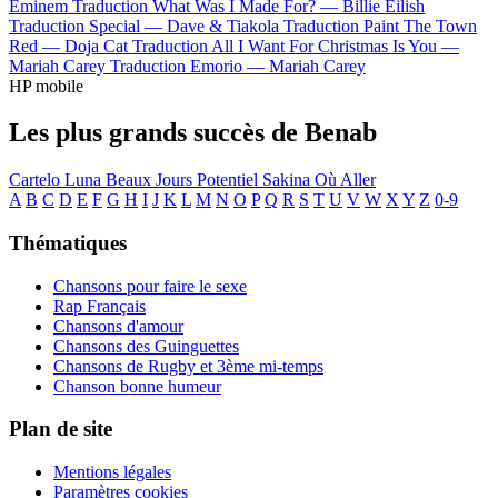
Eminem
Traduction What Was I Made For? —
Billie Eilish
Traduction Special —
Dave & Tiakola
Traduction Paint The Town
Red —
Doja Cat
Traduction All I Want For Christmas Is You —
Mariah Carey
Traduction Emorio —
Mariah Carey
HP mobile
Les plus grands succès de Benab
Cartelo
Luna
Beaux Jours
Potentiel
Sakina
Où Aller
A
B
C
D
E
F
G
H
I
J
K
L
M
N
O
P
Q
R
S
T
U
V
W
X
Y
Z
0-9
Thématiques
Chansons pour faire le sexe
Rap Français
Chansons d'amour
Chansons des Guinguettes
Chansons de Rugby et 3ème mi-temps
Chanson bonne humeur
Plan de site
Mentions légales
Paramètres cookies