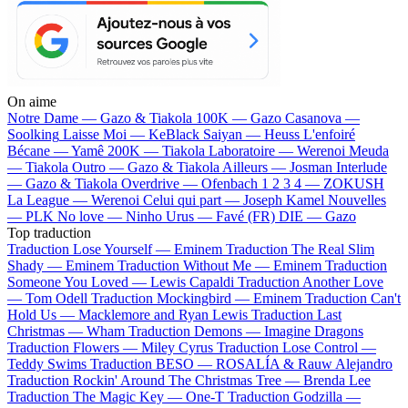
On aime
Notre Dame —
Gazo & Tiakola
100K —
Gazo
Casanova —
Soolking
Laisse Moi —
KeBlack
Saiyan —
Heuss L'enfoiré
Bécane —
Yamê
200K —
Tiakola
Laboratoire —
Werenoi
Meuda
—
Tiakola
Outro —
Gazo & Tiakola
Ailleurs —
Josman
Interlude
—
Gazo & Tiakola
Overdrive —
Ofenbach
1 2 3 4 —
ZOKUSH
La League —
Werenoi
Celui qui part —
Joseph Kamel
Nouvelles
—
PLK
No love —
Ninho
Urus —
Favé (FR)
DIE —
Gazo
Top traduction
Traduction Lose Yourself —
Eminem
Traduction The Real Slim
Shady —
Eminem
Traduction Without Me —
Eminem
Traduction
Someone You Loved —
Lewis Capaldi
Traduction Another Love
—
Tom Odell
Traduction Mockingbird —
Eminem
Traduction Can't
Hold Us —
Macklemore and Ryan Lewis
Traduction Last
Christmas —
Wham
Traduction Demons —
Imagine Dragons
Traduction Flowers —
Miley Cyrus
Traduction Lose Control —
Teddy Swims
Traduction BESO —
ROSALÍA & Rauw Alejandro
Traduction Rockin' Around The Christmas Tree —
Brenda Lee
Traduction The Magic Key —
One-T
Traduction Godzilla —