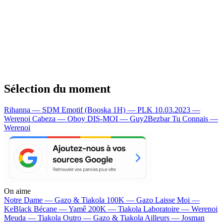
Sélection du moment
Rihanna — SDM
Emotif (Booska 1H) — PLK
10.03.2023 —
Werenoi
Cabeza — Oboy
DIS-MOI — Guy2Bezbar
Tu Connais —
Werenoi
On aime
Notre Dame —
Gazo & Tiakola
100K —
Gazo
Laisse Moi —
KeBlack
Bécane —
Yamê
200K —
Tiakola
Laboratoire —
Werenoi
Meuda —
Tiakola
Outro —
Gazo & Tiakola
Ailleurs —
Josman