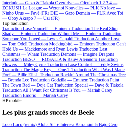
Interlude —
Gazo & Tiakola
Overdrive —
Ofenbach
1 2 3 4 —
ZOKUSH
La League —
Werenoi
Nouvelles —
PLK
No love —
Ninho
Urus —
Favé (FR)
DIE —
Gazo
Demain —
PLK
Avec Toi
—
Oboy
Akrapo 7 —
Uzi (FR)
Top traduction
Traduction Lose Yourself —
Eminem
Traduction The Real Slim
Shady —
Eminem
Traduction Without Me —
Eminem
Traduction
Someone You Loved —
Lewis Capaldi
Traduction Another Love
—
Tom Odell
Traduction Mockingbird —
Eminem
Traduction Can't
Hold Us —
Macklemore and Ryan Lewis
Traduction Last
Christmas —
Wham
Traduction Demons —
Imagine Dragons
Traduction BESO —
ROSALÍA & Rauw Alejandro
Traduction
Flowers —
Miley Cyrus
Traduction Lose Control —
Teddy Swims
Traduction The Magic Key —
One-T
Traduction What Was I Made
For? —
Billie Eilish
Traduction Rockin' Around The Christmas Tree
—
Brenda Lee
Traduction Godzilla —
Eminem
Traduction Paint
The Town Red —
Doja Cat
Traduction Special —
Dave & Tiakola
Traduction All I Want For Christmas Is You —
Mariah Carey
Traduction Emorio —
Mariah Carey
HP mobile
Les plus grands succès de Beele
Loco
Loco (remix)
Aloha
Si Te Interesa
Barranquilla Bajo Cero