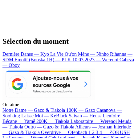
Sélection du moment
Dernière Danse — Kyo
La Vie Qu'on Mène — Ninho
Rihanna —
SDM
Emotif (Booska 1H) — PLK
10.03.2023 — Werenoi
Cabeza
— Oboy
On aime
Notre Dame —
Gazo & Tiakola
100K —
Gazo
Casanova —
Soolking
Laisse Moi —
KeBlack
Saiyan —
Heuss L'enfoiré
Bécane —
Yamê
200K —
Tiakola
Laboratoire —
Werenoi
Meuda
—
Tiakola
Outro —
Gazo & Tiakola
Ailleurs —
Josman
Interlude
—
Gazo & Tiakola
Overdrive —
Ofenbach
1 2 3 4 —
ZOKUSH
La League —
Werenoi
Celui qui part —
Joseph Kamel
Nouvelles