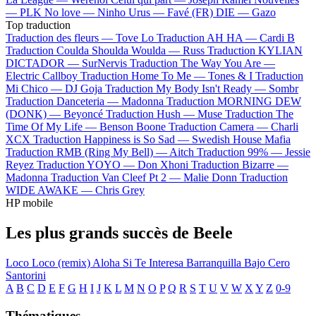
—
PLK
No love —
Ninho
Urus —
Favé (FR)
DIE —
Gazo
Top traduction
Traduction des fleurs —
Tove Lo
Traduction AH HA —
Cardi B
Traduction Coulda Shoulda Woulda —
Russ
Traduction KYLIAN
DICTADOR —
SurNervis
Traduction The Way You Are —
Electric Callboy
Traduction Home To Me —
Tones & I
Traduction
Mi Chico —
DJ Goja
Traduction My Body Isn't Ready —
Sombr
Traduction Danceteria —
Madonna
Traduction MORNING DEW
(DONK) —
Beyoncé
Traduction Hush —
Muse
Traduction The
Time Of My Life —
Benson Boone
Traduction Camera —
Charli
XCX
Traduction Happiness is So Sad —
Swedish House Mafia
Traduction RMB (Ring My Bell) —
Aitch
Traduction 99% —
Jessie
Reyez
Traduction YOYO —
Don Xhoni
Traduction Bizarre —
Madonna
Traduction Van Cleef Pt 2 —
Malie Donn
Traduction
WIDE AWAKE —
Chris Grey
HP mobile
Les plus grands succès de Beele
Loco
Loco (remix)
Aloha
Si Te Interesa
Barranquilla Bajo Cero
Santorini
A
B
C
D
E
F
G
H
I
J
K
L
M
N
O
P
Q
R
S
T
U
V
W
X
Y
Z
0-9
Thématiques