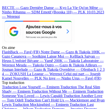
BECTE — Gazo
Dernière Danse — Kyo
La Vie Qu'on Mène —
Ninho
Rihanna — SDM
Emotif (Booska 1H) — PLK
10.03.2023
— Werenoi
On aime
FlashBack —
Favé (FR)
Notre Dame —
Gazo & Tiakola
100K —
Gazo
Casanova —
Soolking
Laisse Moi —
KeBlack
Saiyan —
Heuss L'enfoiré
Bécane —
Yamê
200K —
Tiakola
Laboratoire —
Werenoi
Meuda —
Tiakola
Outro —
Gazo & Tiakola
Ailleurs —
Josman
Interlude —
Gazo & Tiakola
Overdrive —
Ofenbach
1 2 3
4 —
ZOKUSH
La League —
Werenoi
Celui qui part —
Joseph
Kamel
Nouvelles —
PLK
No love —
Ninho
Urus —
Favé (FR)
Top traduction
Traduction Lose Yourself —
Eminem
Traduction The Real Slim
Shady —
Eminem
Traduction Without Me —
Eminem
Traduction
Someone You Loved —
Lewis Capaldi
Traduction Another Love
—
Tom Odell
Traduction Can't Hold Us —
Macklemore and Ryan
Lewis
Traduction Mockingbird —
Eminem
Traduction Last
Christmas —
Wham
Traduction Demons —
Imagine Dragons