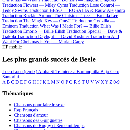
Traduction Flowers —
Miley Cyrus
Traduction Lose Control —
Teddy Swims
Traduction BESO —
ROSALÍA & Rauw Alejandro
Traduction Rockin' Around The Christmas Tree —
Brenda Lee
Traduction The Magic Key —
One-T
Traduction Godzilla —
Eminem
Traduction What Was I Made For? —
Billie Eilish
Traduction Emorio —
Billie Eilish
Traduction Special —
Dave &
Tiakola
Traduction Daylight —
David Kushner
Traduction All I
Want For Christmas Is You —
Mariah Carey
HP mobile
Les plus grands succès de Beele
Loco
Loco (remix)
Aloha
Si Te Interesa
Barranquilla Bajo Cero
Santorini
A
B
C
D
E
F
G
H
I
J
K
L
M
N
O
P
Q
R
S
T
U
V
W
X
Y
Z
0-9
Thématiques
Chansons pour faire le sexe
Rap Français
Chansons d'amour
Chansons des Guinguettes
Chansons de Rugby et 3ème mi-temps