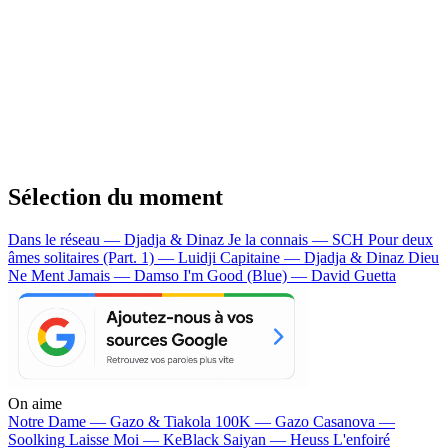
Sélection du moment
Dans le réseau — Djadja & Dinaz
Je la connais — SCH
Pour deux
âmes solitaires (Part. 1) — Luidji
Capitaine — Djadja & Dinaz
Dieu
Ne Ment Jamais — Damso
I'm Good (Blue) — David Guetta
On aime
Notre Dame —
Gazo & Tiakola
100K —
Gazo
Casanova —
Soolking
Laisse Moi —
KeBlack
Saiyan —
Heuss L'enfoiré