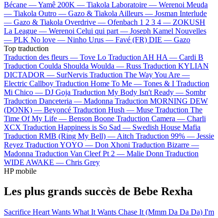
Bécane —
Yamê
200K —
Tiakola
Laboratoire —
Werenoi
Meuda
—
Tiakola
Outro —
Gazo & Tiakola
Ailleurs —
Josman
Interlude
—
Gazo & Tiakola
Overdrive —
Ofenbach
1 2 3 4 —
ZOKUSH
La League —
Werenoi
Celui qui part —
Joseph Kamel
Nouvelles
—
PLK
No love —
Ninho
Urus —
Favé (FR)
DIE —
Gazo
Top traduction
Traduction des fleurs —
Tove Lo
Traduction AH HA —
Cardi B
Traduction Coulda Shoulda Woulda —
Russ
Traduction KYLIAN
DICTADOR —
SurNervis
Traduction The Way You Are —
Electric Callboy
Traduction Home To Me —
Tones & I
Traduction
Mi Chico —
DJ Goja
Traduction My Body Isn't Ready —
Sombr
Traduction Danceteria —
Madonna
Traduction MORNING DEW
(DONK) —
Beyoncé
Traduction Hush —
Muse
Traduction The
Time Of My Life —
Benson Boone
Traduction Camera —
Charli
XCX
Traduction Happiness is So Sad —
Swedish House Mafia
Traduction RMB (Ring My Bell) —
Aitch
Traduction 99% —
Jessie
Reyez
Traduction YOYO —
Don Xhoni
Traduction Bizarre —
Madonna
Traduction Van Cleef Pt 2 —
Malie Donn
Traduction
WIDE AWAKE —
Chris Grey
HP mobile
Les plus grands succès de Bebe Rexha
Sacrifice
Heart Wants What It Wants
Chase It (Mmm Da Da Da)
I'm