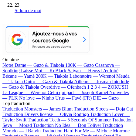
23
Si loin de moi
On aime
Notre Dame —
Gazo & Tiakola
100K —
Gazo
Casanova —
Soolking
Laisse Moi —
KeBlack
Saiyan —
Heuss L'enfoiré
Bécane —
Yamê
200K —
Tiakola
Laboratoire —
Werenoi
Meuda
—
Tiakola
Outro —
Gazo & Tiakola
Ailleurs —
Josman
Interlude
—
Gazo & Tiakola
Overdrive —
Ofenbach
1 2 3 4 —
ZOKUSH
La League —
Werenoi
Celui qui part —
Joseph Kamel
Nouvelles
—
PLK
No love —
Ninho
Urus —
Favé (FR)
DIE —
Gazo
Top traduction
Traduction Monsters —
James Blunt
Traduction Streets —
Doja Cat
Traduction Drivers license —
Olivia Rodrigo
Traduction Lover —
Taylor Swift
Traduction Teeth —
5 Seconds Of Summer
Traduction
Seya —
Morad
Traduction No Idea —
Don Toliver
Traduction
Morado —
J Balvin
Traduction Hard For Me —
Michele Morrone