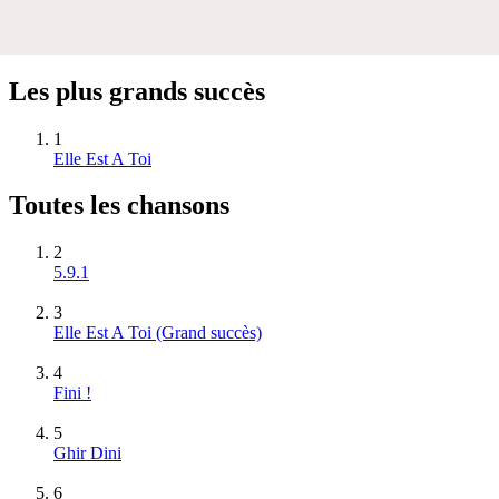
Les plus grands succès
1
Elle Est A Toi
Toutes les chansons
2
5.9.1
3
Elle Est A Toi
(Grand succès)
4
Fini !
5
Ghir Dini
6