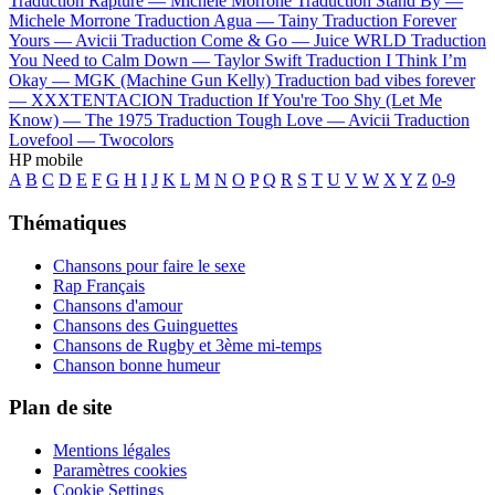
Traduction Rapture —
Michele Morrone
Traduction Stand By —
Michele Morrone
Traduction Agua —
Tainy
Traduction Forever
Yours —
Avicii
Traduction Come & Go —
Juice WRLD
Traduction
You Need to Calm Down —
Taylor Swift
Traduction I Think I’m
Okay —
MGK (Machine Gun Kelly)
Traduction bad vibes forever
—
XXXTENTACION
Traduction If You're Too Shy (Let Me
Know) —
The 1975
Traduction Tough Love —
Avicii
Traduction
Lovefool —
Twocolors
HP mobile
A
B
C
D
E
F
G
H
I
J
K
L
M
N
O
P
Q
R
S
T
U
V
W
X
Y
Z
0-9
Thématiques
Chansons pour faire le sexe
Rap Français
Chansons d'amour
Chansons des Guinguettes
Chansons de Rugby et 3ème mi-temps
Chanson bonne humeur
Plan de site
Mentions légales
Paramètres cookies
Cookie Settings