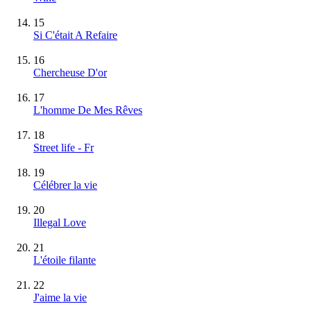
15
Si C'était A Refaire
16
Chercheuse D'or
17
L'homme De Mes Rêves
18
Street life - Fr
19
Célébrer la vie
20
Illegal Love
21
L'étoile filante
22
J'aime la vie