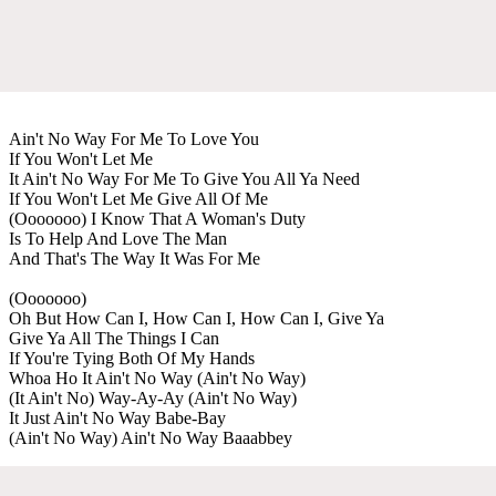
Ain't No Way For Me To Love You
If You Won't Let Me
It Ain't No Way For Me To Give You All Ya Need
If You Won't Let Me Give All Of Me
(Ooooooo) I Know That A Woman's Duty
Is To Help And Love The Man
And That's The Way It Was For Me
(Ooooooo)
Oh But How Can I, How Can I, How Can I, Give Ya
Give Ya All The Things I Can
If You're Tying Both Of My Hands
Whoa Ho It Ain't No Way (Ain't No Way)
(It Ain't No) Way-Ay-Ay (Ain't No Way)
It Just Ain't No Way Babe-Bay
(Ain't No Way) Ain't No Way Baaabbey