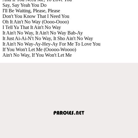
Say, Say Yeah You Do
I'll Be Waiting, Please, Please
Don't You Know That I Need You
Oh It Ain't No Way (Oooo-Oooo)
I Tell Ya That It Ain't No Way
It Ain't No Way, It Ain't No Way Bab-Ay
It Just Ai-Ai-N't No Way, It Sho Ain't No Way
It Ain't No Way-Ay-Hey-Ay For Me To Love You
If You Won't Let Me (Ooooo-Woooo)
Ain't No Way, If You Won't Let Me