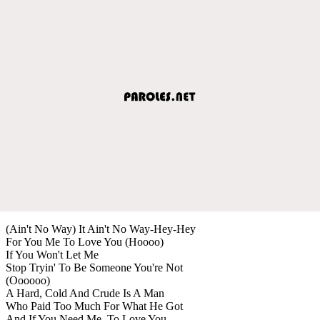
(Ain't No Way) It Ain't No Way-Hey-Hey
For You Me To Love You (Hoooo)
If You Won't Let Me
Stop Tryin' To Be Someone You're Not
(Oooooo)
A Hard, Cold And Crude Is A Man
Who Paid Too Much For What He Got
And If You Need Me, To Love You