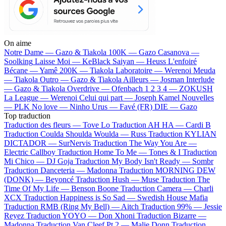
On aime
Notre Dame —
Gazo & Tiakola
100K —
Gazo
Casanova —
Soolking
Laisse Moi —
KeBlack
Saiyan —
Heuss L'enfoiré
Bécane —
Yamê
200K —
Tiakola
Laboratoire —
Werenoi
Meuda
—
Tiakola
Outro —
Gazo & Tiakola
Ailleurs —
Josman
Interlude
—
Gazo & Tiakola
Overdrive —
Ofenbach
1 2 3 4 —
ZOKUSH
La League —
Werenoi
Celui qui part —
Joseph Kamel
Nouvelles
—
PLK
No love —
Ninho
Urus —
Favé (FR)
DIE —
Gazo
Top traduction
Traduction des fleurs —
Tove Lo
Traduction AH HA —
Cardi B
Traduction Coulda Shoulda Woulda —
Russ
Traduction KYLIAN
DICTADOR —
SurNervis
Traduction The Way You Are —
Electric Callboy
Traduction Home To Me —
Tones & I
Traduction
Mi Chico —
DJ Goja
Traduction My Body Isn't Ready —
Sombr
Traduction Danceteria —
Madonna
Traduction MORNING DEW
(DONK) —
Beyoncé
Traduction Hush —
Muse
Traduction The
Time Of My Life —
Benson Boone
Traduction Camera —
Charli
XCX
Traduction Happiness is So Sad —
Swedish House Mafia
Traduction RMB (Ring My Bell) —
Aitch
Traduction 99% —
Jessie
Reyez
Traduction YOYO —
Don Xhoni
Traduction Bizarre —
Madonna
Traduction Van Cleef Pt 2 —
Malie Donn
Traduction