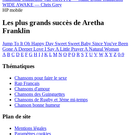
WIDE AWAKE —
Chris Grey
HP mobile
Les plus grands succès de Aretha
Franklin
Jump To It
Oh Happy Day
Sweet Sweet Baby Since You've Been
Gone
A Deeper Love
I Say A Little Prayer
A Natural Woman
A
B
C
D
E
F
G
H
I
J
K
L
M
N
O
P
Q
R
S
T
U
V
W
X
Y
Z
0-9
Thématiques
Chansons pour faire le sexe
Rap Français
Chansons d'amour
Chansons des Guinguettes
Chansons de Rugby et 3ème mi-temps
Chanson bonne humeur
Plan de site
Mentions légales
Paramètres cookies