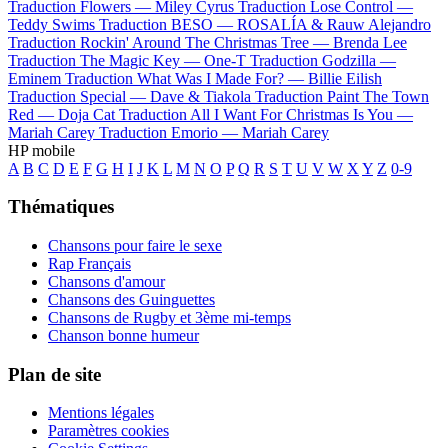
Traduction Flowers —
Miley Cyrus
Traduction Lose Control —
Teddy Swims
Traduction BESO —
ROSALÍA & Rauw Alejandro
Traduction Rockin' Around The Christmas Tree —
Brenda Lee
Traduction The Magic Key —
One-T
Traduction Godzilla —
Eminem
Traduction What Was I Made For? —
Billie Eilish
Traduction Special —
Dave & Tiakola
Traduction Paint The Town
Red —
Doja Cat
Traduction All I Want For Christmas Is You —
Mariah Carey
Traduction Emorio —
Mariah Carey
HP mobile
A
B
C
D
E
F
G
H
I
J
K
L
M
N
O
P
Q
R
S
T
U
V
W
X
Y
Z
0-9
Thématiques
Chansons pour faire le sexe
Rap Français
Chansons d'amour
Chansons des Guinguettes
Chansons de Rugby et 3ème mi-temps
Chanson bonne humeur
Plan de site
Mentions légales
Paramètres cookies