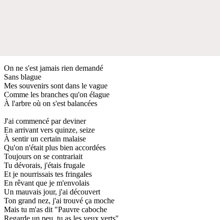
On ne s'est jamais rien demandé
Sans blague
Mes souvenirs sont dans le vague
Comme les branches qu'on élague
À l'arbre où on s'est balancées
J'ai commencé par deviner
En arrivant vers quinze, seize
À sentir un certain malaise
Qu'on n'était plus bien accordées
Toujours on se contrariait
Tu dévorais, j'étais frugale
Et je nourrissais tes fringales
En rêvant que je m'envolais
Un mauvais jour, j'ai découvert
Ton grand nez, j'ai trouvé ça moche
Mais tu m'as dit "Pauvre caboche
Regarde un peu, tu as les yeux verts"