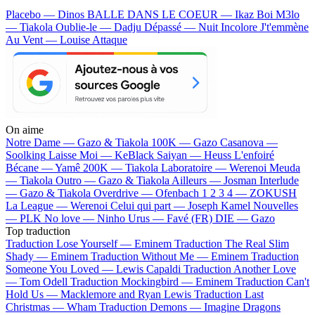
Placebo — Dinos
BALLE DANS LE COEUR — Ikaz Boi
M3lo
— Tiakola
Oublie-le — Dadju
Dépassé — Nuit Incolore
J't'emmène
Au Vent — Louise Attaque
On aime
Notre Dame —
Gazo & Tiakola
100K —
Gazo
Casanova —
Soolking
Laisse Moi —
KeBlack
Saiyan —
Heuss L'enfoiré
Bécane —
Yamê
200K —
Tiakola
Laboratoire —
Werenoi
Meuda
—
Tiakola
Outro —
Gazo & Tiakola
Ailleurs —
Josman
Interlude
—
Gazo & Tiakola
Overdrive —
Ofenbach
1 2 3 4 —
ZOKUSH
La League —
Werenoi
Celui qui part —
Joseph Kamel
Nouvelles
—
PLK
No love —
Ninho
Urus —
Favé (FR)
DIE —
Gazo
Top traduction
Traduction Lose Yourself —
Eminem
Traduction The Real Slim
Shady —
Eminem
Traduction Without Me —
Eminem
Traduction
Someone You Loved —
Lewis Capaldi
Traduction Another Love
—
Tom Odell
Traduction Mockingbird —
Eminem
Traduction Can't
Hold Us —
Macklemore and Ryan Lewis
Traduction Last
Christmas —
Wham
Traduction Demons —
Imagine Dragons