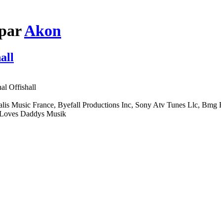
 par
Akon
all
al Offishall
lis Music France, Byefall Productions Inc, Sony Atv Tunes Llc, Bmg
a Loves Daddys Musik