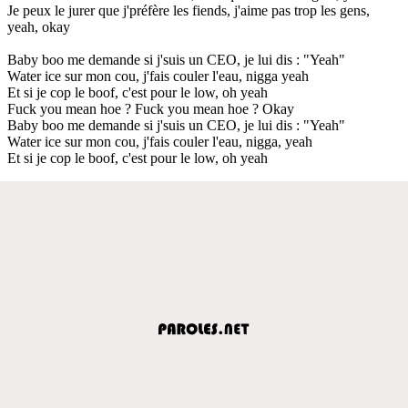
Je peux le jurer que j'préfère les fiends, j'aime pas trop les gens,
yeah, okay
Baby boo me demande si j'suis un CEO, je lui dis : "Yeah"
Water ice sur mon cou, j'fais couler l'eau, nigga yeah
Et si je cop le boof, c'est pour le low, oh yeah
Fuck you mean hoe ? Fuck you mean hoe ? Okay
Baby boo me demande si j'suis un CEO, je lui dis : "Yeah"
Water ice sur mon cou, j'fais couler l'eau, nigga, yeah
Et si je cop le boof, c'est pour le low, oh yeah