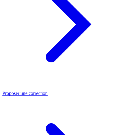
Proposer une correction