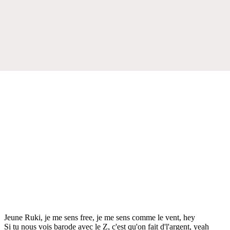
Jeune Ruki, je me sens free, je me sens comme le vent, hey
Si tu nous vois barode avec le Z, c'est qu'on fait d'l'argent, yeah