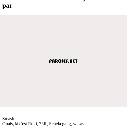
par
Smash
Ouais, là c'est Ruki, 33R, Scuela gang, wasav