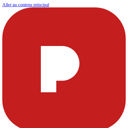
Aller au contenu principal