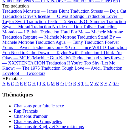
Kamel
Nouvelles —
PLK
No love —
Ninho
Urus —
Favé (FR)
Top traduction
Traduction Monsters —
James Blunt
Traduction Streets —
Doja Cat
Traduction Drivers license —
Olivia Rodrigo
Traduction Lover —
Taylor Swift
Traduction Teeth —
5 Seconds Of Summer
Traduction
Seya —
Morad
Traduction No Idea —
Don Toliver
Traduction
Morado —
J Balvin
Traduction Hard For Me —
Michele Morrone
Traduction Rapture —
Michele Morrone
Traduction Stand By —
Michele Morrone
Traduction Agua —
Tainy
Traduction Forever
Yours —
Avicii
Traduction Come & Go —
Juice WRLD
Traduction
You Need to Calm Down —
Taylor Swift
Traduction I Think I’m
Okay —
MGK (Machine Gun Kelly)
Traduction bad vibes forever
—
XXXTENTACION
Traduction If You're Too Shy (Let Me
Know) —
The 1975
Traduction Tough Love —
Avicii
Traduction
Lovefool —
Twocolors
HP mobile
A
B
C
D
E
F
G
H
I
J
K
L
M
N
O
P
Q
R
S
T
U
V
W
X
Y
Z
0-9
Thématiques
Chansons pour faire le sexe
Rap Français
Chansons d'amour
Chansons des Guinguettes
Chansons de Rugby et 3ème mi-temps