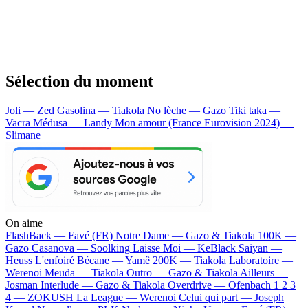
Sélection du moment
Joli — Zed
Gasolina — Tiakola
No lèche — Gazo
Tiki taka —
Vacra
Médusa — Landy
Mon amour (France Eurovision 2024) —
Slimane
On aime
FlashBack —
Favé (FR)
Notre Dame —
Gazo & Tiakola
100K —
Gazo
Casanova —
Soolking
Laisse Moi —
KeBlack
Saiyan —
Heuss L'enfoiré
Bécane —
Yamê
200K —
Tiakola
Laboratoire —
Werenoi
Meuda —
Tiakola
Outro —
Gazo & Tiakola
Ailleurs —
Josman
Interlude —
Gazo & Tiakola
Overdrive —
Ofenbach
1 2 3
4 —
ZOKUSH
La League —
Werenoi
Celui qui part —
Joseph