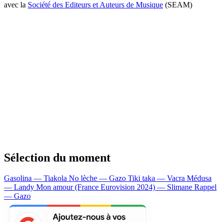
avec la
Société des Editeurs et Auteurs de Musique
(SEAM)
Sélection du moment
Gasolina — Tiakola
No lèche — Gazo
Tiki taka — Vacra
Médusa
— Landy
Mon amour (France Eurovision 2024) — Slimane
Rappel
— Gazo