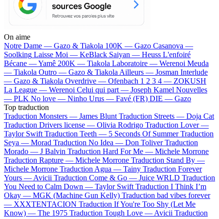
On aime
Notre Dame —
Gazo & Tiakola
100K —
Gazo
Casanova —
Soolking
Laisse Moi —
KeBlack
Saiyan —
Heuss L'enfoiré
Bécane —
Yamê
200K —
Tiakola
Laboratoire —
Werenoi
Meuda
—
Tiakola
Outro —
Gazo & Tiakola
Ailleurs —
Josman
Interlude
—
Gazo & Tiakola
Overdrive —
Ofenbach
1 2 3 4 —
ZOKUSH
La League —
Werenoi
Celui qui part —
Joseph Kamel
Nouvelles
—
PLK
No love —
Ninho
Urus —
Favé (FR)
DIE —
Gazo
Top traduction
Traduction Monsters —
James Blunt
Traduction Streets —
Doja Cat
Traduction Drivers license —
Olivia Rodrigo
Traduction Lover —
Taylor Swift
Traduction Teeth —
5 Seconds Of Summer
Traduction
Seya —
Morad
Traduction No Idea —
Don Toliver
Traduction
Morado —
J Balvin
Traduction Hard For Me —
Michele Morrone
Traduction Rapture —
Michele Morrone
Traduction Stand By —
Michele Morrone
Traduction Agua —
Tainy
Traduction Forever
Yours —
Avicii
Traduction Come & Go —
Juice WRLD
Traduction
You Need to Calm Down —
Taylor Swift
Traduction I Think I’m
Okay —
MGK (Machine Gun Kelly)
Traduction bad vibes forever
—
XXXTENTACION
Traduction If You're Too Shy (Let Me
Know) —
The 1975
Traduction Tough Love —
Avicii
Traduction