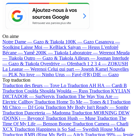
On aime
Notre Dame —
Gazo & Tiakola
100K —
Gazo
Casanova —
Soolking
Laisse Moi —
KeBlack
Saiyan —
Heuss L'enfoiré
Bécane —
Yamê
200K —
Tiakola
Laboratoire —
Werenoi
Meuda
—
Tiakola
Outro —
Gazo & Tiakola
Ailleurs —
Josman
Interlude
—
Gazo & Tiakola
Overdrive —
Ofenbach
1 2 3 4 —
ZOKUSH
La League —
Werenoi
Celui qui part —
Joseph Kamel
Nouvelles
—
PLK
No love —
Ninho
Urus —
Favé (FR)
DIE —
Gazo
Top traduction
Traduction des fleurs —
Tove Lo
Traduction AH HA —
Cardi B
Traduction Coulda Shoulda Woulda —
Russ
Traduction KYLIAN
DICTADOR —
SurNervis
Traduction The Way You Are —
Electric Callboy
Traduction Home To Me —
Tones & I
Traduction
Mi Chico —
DJ Goja
Traduction My Body Isn't Ready —
Sombr
Traduction Danceteria —
Madonna
Traduction MORNING DEW
(DONK) —
Beyoncé
Traduction Hush —
Muse
Traduction The
Time Of My Life —
Benson Boone
Traduction Camera —
Charli
XCX
Traduction Happiness is So Sad —
Swedish House Mafia
Traduction RMB (Ring My Bell) —
Aitch
Traduction 99% —
Jessie