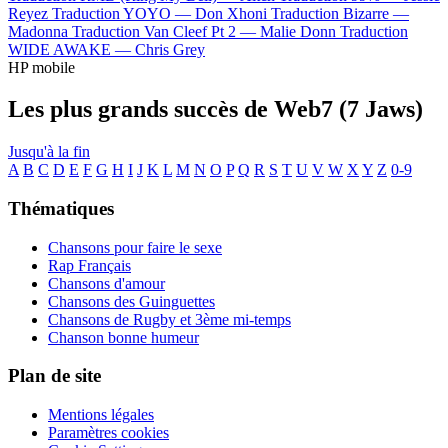
Reyez
Traduction YOYO —
Don Xhoni
Traduction Bizarre —
Madonna
Traduction Van Cleef Pt 2 —
Malie Donn
Traduction
WIDE AWAKE —
Chris Grey
HP mobile
Les plus grands succès de Web7 (7 Jaws)
Jusqu'à la fin
A
B
C
D
E
F
G
H
I
J
K
L
M
N
O
P
Q
R
S
T
U
V
W
X
Y
Z
0-9
Thématiques
Chansons pour faire le sexe
Rap Français
Chansons d'amour
Chansons des Guinguettes
Chansons de Rugby et 3ème mi-temps
Chanson bonne humeur
Plan de site
Mentions légales
Paramètres cookies