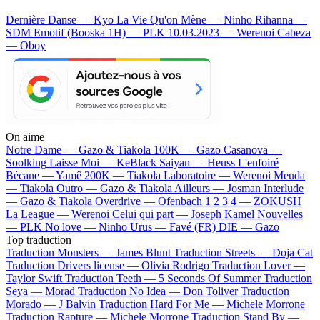
Dernière Danse — Kyo
La Vie Qu'on Mène — Ninho
Rihanna —
SDM
Emotif (Booska 1H) — PLK
10.03.2023 — Werenoi
Cabeza
— Oboy
On aime
Notre Dame —
Gazo & Tiakola
100K —
Gazo
Casanova —
Soolking
Laisse Moi —
KeBlack
Saiyan —
Heuss L'enfoiré
Bécane —
Yamê
200K —
Tiakola
Laboratoire —
Werenoi
Meuda
—
Tiakola
Outro —
Gazo & Tiakola
Ailleurs —
Josman
Interlude
—
Gazo & Tiakola
Overdrive —
Ofenbach
1 2 3 4 —
ZOKUSH
La League —
Werenoi
Celui qui part —
Joseph Kamel
Nouvelles
—
PLK
No love —
Ninho
Urus —
Favé (FR)
DIE —
Gazo
Top traduction
Traduction Monsters —
James Blunt
Traduction Streets —
Doja Cat
Traduction Drivers license —
Olivia Rodrigo
Traduction Lover —
Taylor Swift
Traduction Teeth —
5 Seconds Of Summer
Traduction
Seya —
Morad
Traduction No Idea —
Don Toliver
Traduction
Morado —
J Balvin
Traduction Hard For Me —
Michele Morrone
Traduction Rapture —
Michele Morrone
Traduction Stand By —