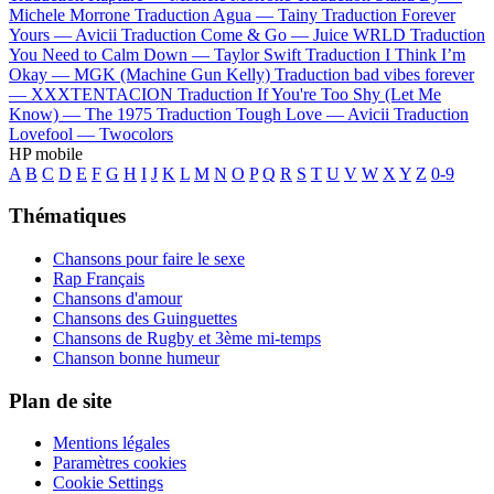
Michele Morrone
Traduction Agua —
Tainy
Traduction Forever
Yours —
Avicii
Traduction Come & Go —
Juice WRLD
Traduction
You Need to Calm Down —
Taylor Swift
Traduction I Think I’m
Okay —
MGK (Machine Gun Kelly)
Traduction bad vibes forever
—
XXXTENTACION
Traduction If You're Too Shy (Let Me
Know) —
The 1975
Traduction Tough Love —
Avicii
Traduction
Lovefool —
Twocolors
HP mobile
A
B
C
D
E
F
G
H
I
J
K
L
M
N
O
P
Q
R
S
T
U
V
W
X
Y
Z
0-9
Thématiques
Chansons pour faire le sexe
Rap Français
Chansons d'amour
Chansons des Guinguettes
Chansons de Rugby et 3ème mi-temps
Chanson bonne humeur
Plan de site
Mentions légales
Paramètres cookies
Cookie Settings