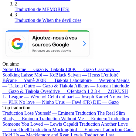
2
Traduction de MEMORIES!
3
Traduction de When the devil cries
On aime
Notre Dame —
Gazo & Tiakola
100K —
Gazo
Casanova —
Soolking
Laisse Moi —
KeBlack
Saiyan —
Heuss L'enfoiré
Bécane —
Yamê
200K —
Tiakola
Laboratoire —
Werenoi
Meuda
—
Tiakola
Outro —
Gazo & Tiakola
Ailleurs —
Josman
Interlude
—
Gazo & Tiakola
Overdrive —
Ofenbach
1 2 3 4 —
ZOKUSH
La League —
Werenoi
Celui qui part —
Joseph Kamel
Nouvelles
—
PLK
No love —
Ninho
Urus —
Favé (FR)
DIE —
Gazo
Top traduction
Traduction Lose Yourself —
Eminem
Traduction The Real Slim
Shady —
Eminem
Traduction Without Me —
Eminem
Traduction
Someone You Loved —
Lewis Capaldi
Traduction Another Love
—
Tom Odell
Traduction Mockingbird —
Eminem
Traduction Can't
Hold Us —
Macklemore and Ryan Lewis
Traduction Last