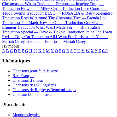
Christmas —
Wham
Traduction Demons —
Imagine Dragons
Traduction Flowers —
Miley Cyrus
Traduction Lose Control —
Teddy Swims
Traduction BESO —
ROSALÍA & Rauw Alejandro
Traduction Rockin' Around The Christmas Tree —
Brenda Lee
Traduction The Magic Key —
One-T
Traduction Godzilla —
Eminem
Traduction What Was I Made For? —
Billie Eilish
Traduction Special —
Dave & Tiakola
Traduction Paint The Town
Red —
Doja Cat
Traduction All I Want For Christmas Is You —
Mariah Carey
Traduction Emorio —
Mariah Carey
HP mobile
A
B
C
D
E
F
G
H
I
J
K
L
M
N
O
P
Q
R
S
T
U
V
W
X
Y
Z
0-9
Thématiques
Chansons pour faire le sexe
Rap Français
Chansons d'amour
Chansons des Guinguettes
Chansons de Rugby et 3ème mi-temps
Chanson bonne humeur
Plan de site
Mentions légales