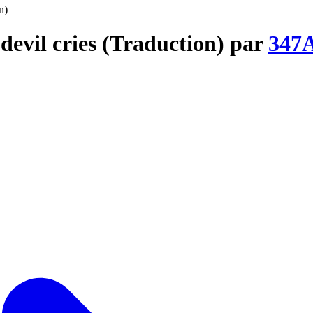
n)
devil cries (Traduction) par
347