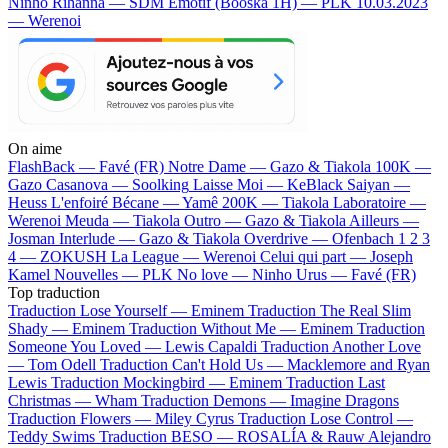
Ninho
Rihanna — SDM
Emotif (Booska 1H) — PLK
10.03.2023
— Werenoi
On aime
FlashBack —
Favé (FR)
Notre Dame —
Gazo & Tiakola
100K —
Gazo
Casanova —
Soolking
Laisse Moi —
KeBlack
Saiyan —
Heuss L'enfoiré
Bécane —
Yamê
200K —
Tiakola
Laboratoire —
Werenoi
Meuda —
Tiakola
Outro —
Gazo & Tiakola
Ailleurs —
Josman
Interlude —
Gazo & Tiakola
Overdrive —
Ofenbach
1 2 3
4 —
ZOKUSH
La League —
Werenoi
Celui qui part —
Joseph
Kamel
Nouvelles —
PLK
No love —
Ninho
Urus —
Favé (FR)
Top traduction
Traduction Lose Yourself —
Eminem
Traduction The Real Slim
Shady —
Eminem
Traduction Without Me —
Eminem
Traduction
Someone You Loved —
Lewis Capaldi
Traduction Another Love
—
Tom Odell
Traduction Can't Hold Us —
Macklemore and Ryan
Lewis
Traduction Mockingbird —
Eminem
Traduction Last
Christmas —
Wham
Traduction Demons —
Imagine Dragons
Traduction Flowers —
Miley Cyrus
Traduction Lose Control —
Teddy Swims
Traduction BESO —
ROSALÍA & Rauw Alejandro