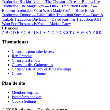
Traduction Rockin' Around The Christmas Tree —
Brenda Lee
Traduction The Magic Key —
One-T
Traduction Godzilla —
Eminem
Traduction What Was I Made For? —
Billie Eilish
Traduction Emorio —
Billie Eilish
Traduction Special —
Dave &
Tiakola
Traduction Daylight —
David Kushner
Traduction All I
Want For Christmas Is You —
Mariah Carey
HP mobile
A
B
C
D
E
F
G
H
I
J
K
L
M
N
O
P
Q
R
S
T
U
V
W
X
Y
Z
0-9
Thématiques
Chansons pour faire le sexe
Rap Français
Chansons d'amour
Chansons des Guinguettes
Chansons de Rugby et 3ème mi-temps
Chanson bonne humeur
Plan de site
Mentions légales
Paramètres cookies
Cookie Settings
© 2026 Paroles.net — Tous droits réservés