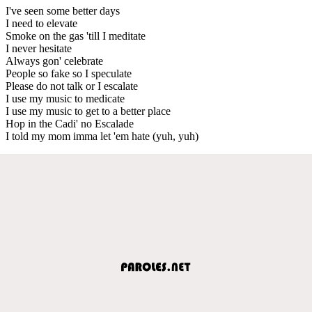
I've seen some better days
I need to elevate
Smoke on the gas 'till I meditate
I never hesitate
Always gon' celebrate
People so fake so I speculate
Please do not talk or I escalate
I use my music to medicate
I use my music to get to a better place
Hop in the Cadi' no Escalade
I told my mom imma let 'em hate (yuh, yuh)