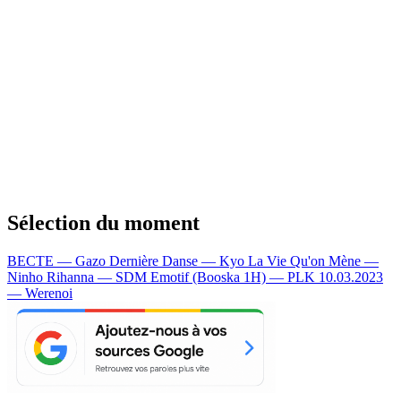
Sélection du moment
BECTE — Gazo
Dernière Danse — Kyo
La Vie Qu'on Mène —
Ninho
Rihanna — SDM
Emotif (Booska 1H) — PLK
10.03.2023
— Werenoi