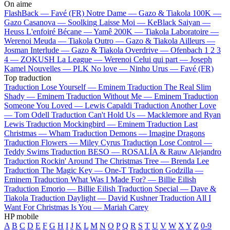
On aime
FlashBack —
Favé (FR)
Notre Dame —
Gazo & Tiakola
100K —
Gazo
Casanova —
Soolking
Laisse Moi —
KeBlack
Saiyan —
Heuss L'enfoiré
Bécane —
Yamê
200K —
Tiakola
Laboratoire —
Werenoi
Meuda —
Tiakola
Outro —
Gazo & Tiakola
Ailleurs —
Josman
Interlude —
Gazo & Tiakola
Overdrive —
Ofenbach
1 2 3
4 —
ZOKUSH
La League —
Werenoi
Celui qui part —
Joseph
Kamel
Nouvelles —
PLK
No love —
Ninho
Urus —
Favé (FR)
Top traduction
Traduction Lose Yourself —
Eminem
Traduction The Real Slim
Shady —
Eminem
Traduction Without Me —
Eminem
Traduction
Someone You Loved —
Lewis Capaldi
Traduction Another Love
—
Tom Odell
Traduction Can't Hold Us —
Macklemore and Ryan
Lewis
Traduction Mockingbird —
Eminem
Traduction Last
Christmas —
Wham
Traduction Demons —
Imagine Dragons
Traduction Flowers —
Miley Cyrus
Traduction Lose Control —
Teddy Swims
Traduction BESO —
ROSALÍA & Rauw Alejandro
Traduction Rockin' Around The Christmas Tree —
Brenda Lee
Traduction The Magic Key —
One-T
Traduction Godzilla —
Eminem
Traduction What Was I Made For? —
Billie Eilish
Traduction Emorio —
Billie Eilish
Traduction Special —
Dave &
Tiakola
Traduction Daylight —
David Kushner
Traduction All I
Want For Christmas Is You —
Mariah Carey
HP mobile
A
B
C
D
E
F
G
H
I
J
K
L
M
N
O
P
Q
R
S
T
U
V
W
X
Y
Z
0-9