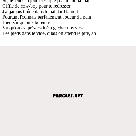
Si j'te tends la joue c'est que j't'ai tendu la main
Giffle de cow-boy pour te redresser
J'ai jamais traîné dans le hall tard la nuit
Pourtant j'connais parfaitement l'odeur du pain
Bien sûr qu'on a la haine
Vu qu'on est pré-destiné à gâcher nos vies
Les pieds dans le vide, ouais on attend le pire, ah