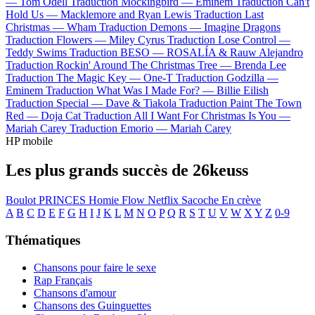
—
Tom Odell
Traduction Mockingbird —
Eminem
Traduction Can't
Hold Us —
Macklemore and Ryan Lewis
Traduction Last
Christmas —
Wham
Traduction Demons —
Imagine Dragons
Traduction Flowers —
Miley Cyrus
Traduction Lose Control —
Teddy Swims
Traduction BESO —
ROSALÍA & Rauw Alejandro
Traduction Rockin' Around The Christmas Tree —
Brenda Lee
Traduction The Magic Key —
One-T
Traduction Godzilla —
Eminem
Traduction What Was I Made For? —
Billie Eilish
Traduction Special —
Dave & Tiakola
Traduction Paint The Town
Red —
Doja Cat
Traduction All I Want For Christmas Is You —
Mariah Carey
Traduction Emorio —
Mariah Carey
HP mobile
Les plus grands succès de 26keuss
Boulot
PRINCES
Homie Flow
Netflix
Sacoche
En crève
A
B
C
D
E
F
G
H
I
J
K
L
M
N
O
P
Q
R
S
T
U
V
W
X
Y
Z
0-9
Thématiques
Chansons pour faire le sexe
Rap Français
Chansons d'amour
Chansons des Guinguettes