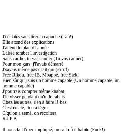
J't'éclates sans tirer ta capuche (Tah!)
Elle attend des explications
J'attend le plan d'l'année
Laisse tomber l'investigation
Sans cardio, tu vas canner (Tu vas canner)
Pour mon gars, j'l'avais démarré
J'savais même pas c'tait qui (Frrrt!)
Free Rikou, free IB, Mbappé, free Steki
Bien sûr qu'j'suis un homme capable (Un homme capable, un
homme capable)
J'pourrais compter même khabat
J'le visser pendant qu'tu le rabats
Chez les autres, rien à faire là-bas
C'est éclaté, rien à tégra
C'qu'on a semé, on récoltera
R.I.P B
Il nous fait l'mec impliqué, on sait où il habite (Fuck!)