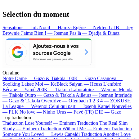
Sélection du moment
Sensations — JuL
Nocif — Hamza
Egérie — Nekfeu
GTB — Jey
Brownie
J'aime Bien ! — Josman
Pas là — Djadja & Dinaz
On aime
Notre Dame —
Gazo & Tiakola
100K —
Gazo
Casanova —
Soolking
Laisse Moi —
KeBlack
Saiyan —
Heuss L'enfoiré
Bécane —
Yamê
200K —
Tiakola
Laboratoire —
Werenoi
Meuda
—
Tiakola
Outro —
Gazo & Tiakola
Ailleurs —
Josman
Interlude
—
Gazo & Tiakola
Overdrive —
Ofenbach
1 2 3 4 —
ZOKUSH
La League —
Werenoi
Celui qui part —
Joseph Kamel
Nouvelles
—
PLK
No love —
Ninho
Urus —
Favé (FR)
DIE —
Gazo
Top traduction
Traduction Lose Yourself —
Eminem
Traduction The Real Slim
Shady —
Eminem
Traduction Without Me —
Eminem
Traduction
Someone You Loved —
Lewis Capaldi
Traduction Another Love