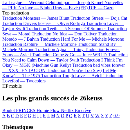
La League —
Werenoi
Celui qui part —
Joseph Kamel
Nouvelles
—
PLK
No love —
Ninho
Urus —
Favé (FR)
DIE —
Gazo
Top traduction
Traduction Monsters —
James Blunt
Traduction Streets —
Doja Cat
Traduction Drivers license —
Olivia Rodrigo
Traduction Lover —
Taylor Swift
Traduction Teeth —
5 Seconds Of Summer
Traduction
Seya —
Morad
Traduction No Idea —
Don Toliver
Traduction
Morado —
J Balvin
Traduction Hard For Me —
Michele Morrone
Traduction Rapture —
Michele Morrone
Traduction Stand By —
Michele Morrone
Traduction Agua —
Tainy
Traduction Forever
Yours —
Avicii
Traduction Come & Go —
Juice WRLD
Traduction
You Need to Calm Down —
Taylor Swift
Traduction I Think I’m
Okay —
MGK (Machine Gun Kelly)
Traduction bad vibes forever
—
XXXTENTACION
Traduction If You're Too Shy (Let Me
Know) —
The 1975
Traduction Tough Love —
Avicii
Traduction
Lovefool —
Twocolors
HP mobile
Les plus grands succès de 26keuss
Boulot
PRINCES
Homie Flow
Netflix
En crève
A
B
C
D
E
F
G
H
I
J
K
L
M
N
O
P
Q
R
S
T
U
V
W
X
Y
Z
0-9
Thématiques