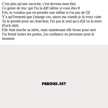
C'est plus qu'une sacoche, c'est devenu mon étui
Ce genre de truc qui f'ra la diff même si vous êtes 8
Frrt, tu voudras pas en prendre une même si t'as pas de QI
Y'a qu'l'ennemi que j'mange cru, sinon ma viande je la veux cuite
Tu te prends pour un charcleur, t'es pas le seul qu'a d'jà vu la mort
(Fuck shit)
Elle était moche sa mère, mais maintenant elle bosse pour moi
J'ai fermé toutes les portes, j'ai confiance en personne pour le
moment