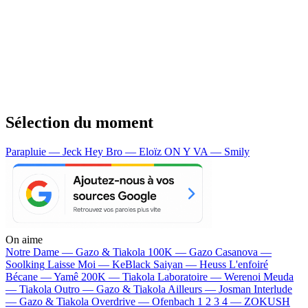
Sélection du moment
Parapluie — Jeck
Hey Bro — Eloïz
ON Y VA — Smily
On aime
Notre Dame —
Gazo & Tiakola
100K —
Gazo
Casanova —
Soolking
Laisse Moi —
KeBlack
Saiyan —
Heuss L'enfoiré
Bécane —
Yamê
200K —
Tiakola
Laboratoire —
Werenoi
Meuda
—
Tiakola
Outro —
Gazo & Tiakola
Ailleurs —
Josman
Interlude
—
Gazo & Tiakola
Overdrive —
Ofenbach
1 2 3 4 —
ZOKUSH