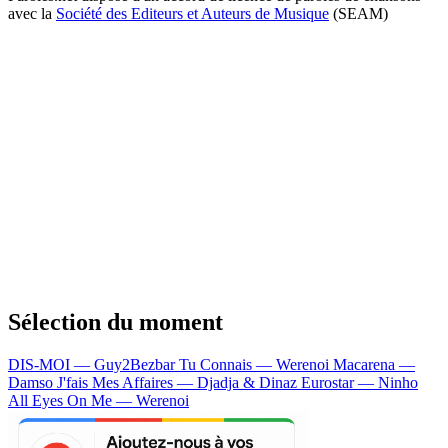
avec la
Société des Editeurs et Auteurs de Musique
(SEAM)
Sélection du moment
DIS-MOI — Guy2Bezbar
Tu Connais — Werenoi
Macarena —
Damso
J'fais Mes Affaires — Djadja & Dinaz
Eurostar — Ninho
All Eyes On Me — Werenoi