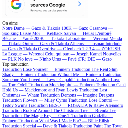
On aime
Notre Dame —
Gazo & Tiakola
100K —
Gazo
Casanova —
Soolking
Laisse Moi —
KeBlack
Saiyan —
Heuss L'enfoiré
Bécane —
Yamê
200K —
Tiakola
Laboratoire —
Werenoi
Meuda
—
Tiakola
Outro —
Gazo & Tiakola
Ailleurs —
Josman
Interlude
—
Gazo & Tiakola
Overdrive —
Ofenbach
1 2 3 4 —
ZOKUSH
La League —
Werenoi
Celui qui part —
Joseph Kamel
Nouvelles
—
PLK
No love —
Ninho
Urus —
Favé (FR)
DIE —
Gazo
Top traduction
Traduction Lose Yourself —
Eminem
Traduction The Real Slim
Shady —
Eminem
Traduction Without Me —
Eminem
Traduction
Someone You Loved —
Lewis Capaldi
Traduction Another Love
—
Tom Odell
Traduction Mockingbird —
Eminem
Traduction Can't
Hold Us —
Macklemore and Ryan Lewis
Traduction Last
Christmas —
Wham
Traduction Demons —
Imagine Dragons
Traduction Flowers —
Miley Cyrus
Traduction Lose Control —
Teddy Swims
Traduction BESO —
ROSALÍA & Rauw Alejandro
Traduction Rockin' Around The Christmas Tree —
Brenda Lee
Traduction The Magic Key —
One-T
Traduction Godzilla —
Eminem
Traduction What Was I Made For? —
Billie Eilish
Traduction Special —
Dave & Tiakola
Traduction Paint The Town