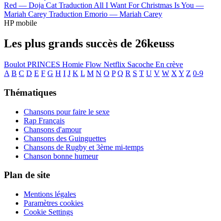
Red —
Doja Cat
Traduction All I Want For Christmas Is You —
Mariah Carey
Traduction Emorio —
Mariah Carey
HP mobile
Les plus grands succès de 26keuss
Boulot
PRINCES
Homie Flow
Netflix
Sacoche
En crève
A
B
C
D
E
F
G
H
I
J
K
L
M
N
O
P
Q
R
S
T
U
V
W
X
Y
Z
0-9
Thématiques
Chansons pour faire le sexe
Rap Français
Chansons d'amour
Chansons des Guinguettes
Chansons de Rugby et 3ème mi-temps
Chanson bonne humeur
Plan de site
Mentions légales
Paramètres cookies
Cookie Settings