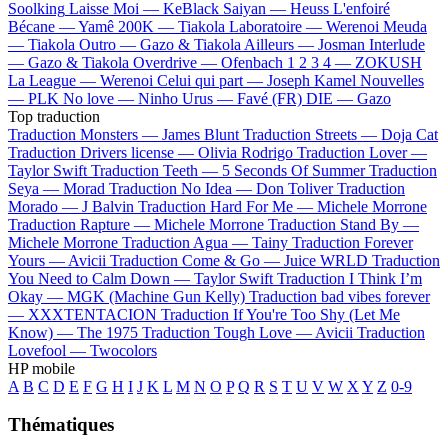
Soolking
Laisse Moi —
KeBlack
Saiyan —
Heuss L'enfoiré
Bécane —
Yamê
200K —
Tiakola
Laboratoire —
Werenoi
Meuda
—
Tiakola
Outro —
Gazo & Tiakola
Ailleurs —
Josman
Interlude
—
Gazo & Tiakola
Overdrive —
Ofenbach
1 2 3 4 —
ZOKUSH
La League —
Werenoi
Celui qui part —
Joseph Kamel
Nouvelles
—
PLK
No love —
Ninho
Urus —
Favé (FR)
DIE —
Gazo
Top traduction
Traduction Monsters —
James Blunt
Traduction Streets —
Doja Cat
Traduction Drivers license —
Olivia Rodrigo
Traduction Lover —
Taylor Swift
Traduction Teeth —
5 Seconds Of Summer
Traduction
Seya —
Morad
Traduction No Idea —
Don Toliver
Traduction
Morado —
J Balvin
Traduction Hard For Me —
Michele Morrone
Traduction Rapture —
Michele Morrone
Traduction Stand By —
Michele Morrone
Traduction Agua —
Tainy
Traduction Forever
Yours —
Avicii
Traduction Come & Go —
Juice WRLD
Traduction
You Need to Calm Down —
Taylor Swift
Traduction I Think I’m
Okay —
MGK (Machine Gun Kelly)
Traduction bad vibes forever
—
XXXTENTACION
Traduction If You're Too Shy (Let Me
Know) —
The 1975
Traduction Tough Love —
Avicii
Traduction
Lovefool —
Twocolors
HP mobile
A
B
C
D
E
F
G
H
I
J
K
L
M
N
O
P
Q
R
S
T
U
V
W
X
Y
Z
0-9
Thématiques