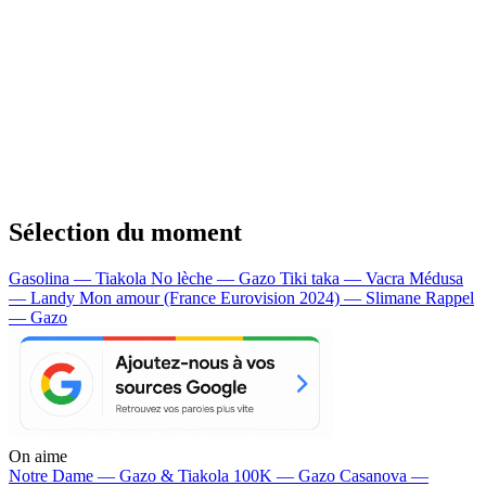
Sélection du moment
Gasolina — Tiakola
No lèche — Gazo
Tiki taka — Vacra
Médusa
— Landy
Mon amour (France Eurovision 2024) — Slimane
Rappel
— Gazo
On aime
Notre Dame —
Gazo & Tiakola
100K —
Gazo
Casanova —