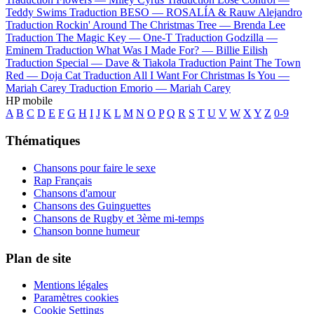
Teddy Swims
Traduction BESO —
ROSALÍA & Rauw Alejandro
Traduction Rockin' Around The Christmas Tree —
Brenda Lee
Traduction The Magic Key —
One-T
Traduction Godzilla —
Eminem
Traduction What Was I Made For? —
Billie Eilish
Traduction Special —
Dave & Tiakola
Traduction Paint The Town
Red —
Doja Cat
Traduction All I Want For Christmas Is You —
Mariah Carey
Traduction Emorio —
Mariah Carey
HP mobile
A
B
C
D
E
F
G
H
I
J
K
L
M
N
O
P
Q
R
S
T
U
V
W
X
Y
Z
0-9
Thématiques
Chansons pour faire le sexe
Rap Français
Chansons d'amour
Chansons des Guinguettes
Chansons de Rugby et 3ème mi-temps
Chanson bonne humeur
Plan de site
Mentions légales
Paramètres cookies
Cookie Settings