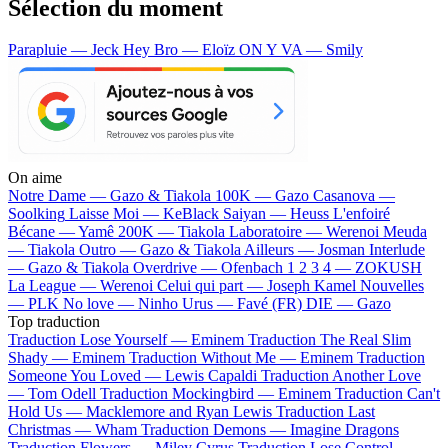
Sélection du moment
Parapluie — Jeck
Hey Bro — Eloïz
ON Y VA — Smily
On aime
Notre Dame —
Gazo & Tiakola
100K —
Gazo
Casanova —
Soolking
Laisse Moi —
KeBlack
Saiyan —
Heuss L'enfoiré
Bécane —
Yamê
200K —
Tiakola
Laboratoire —
Werenoi
Meuda
—
Tiakola
Outro —
Gazo & Tiakola
Ailleurs —
Josman
Interlude
—
Gazo & Tiakola
Overdrive —
Ofenbach
1 2 3 4 —
ZOKUSH
La League —
Werenoi
Celui qui part —
Joseph Kamel
Nouvelles
—
PLK
No love —
Ninho
Urus —
Favé (FR)
DIE —
Gazo
Top traduction
Traduction Lose Yourself —
Eminem
Traduction The Real Slim
Shady —
Eminem
Traduction Without Me —
Eminem
Traduction
Someone You Loved —
Lewis Capaldi
Traduction Another Love
—
Tom Odell
Traduction Mockingbird —
Eminem
Traduction Can't
Hold Us —
Macklemore and Ryan Lewis
Traduction Last
Christmas —
Wham
Traduction Demons —
Imagine Dragons
Traduction Flowers —
Miley Cyrus
Traduction Lose Control —