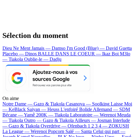
Sélection du moment
Dieu Ne Ment Jamais — Damso
I'm Good (Blue) — David Guetta
Placebo — Dinos
BALLE DANS LE COEUR — Ikaz Boi
M3lo
— Tiakola
Oublie-le — Dadju
On aime
Notre Dame —
Gazo & Tiakola
Casanova —
Soolking
Laisse Moi
—
KeBlack
Saiyan —
Heuss L'enfoiré
Bolide Allemand —
SDM
Bécane —
Yamê
200K —
Tiakola
Laboratoire —
Werenoi
Meuda
—
Tiakola
Outro —
Gazo & Tiakola
Ailleurs —
Josman
Interlude
—
Gazo & Tiakola
Overdrive —
Ofenbach
1 2 3 4 —
ZOKUSH
La League —
Werenoi
Popcorn Salé —
Santa
Celui qui part —
Joseph Kamel
Nouvelles —
PLK
No love —
Ninho
Urus —
Favé