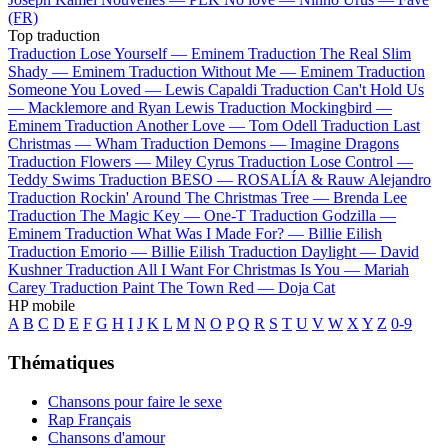
(FR)
Top traduction
Traduction Lose Yourself —
Eminem
Traduction The Real Slim
Shady —
Eminem
Traduction Without Me —
Eminem
Traduction
Someone You Loved —
Lewis Capaldi
Traduction Can't Hold Us
—
Macklemore and Ryan Lewis
Traduction Mockingbird —
Eminem
Traduction Another Love —
Tom Odell
Traduction Last
Christmas —
Wham
Traduction Demons —
Imagine Dragons
Traduction Flowers —
Miley Cyrus
Traduction Lose Control —
Teddy Swims
Traduction BESO —
ROSALÍA & Rauw Alejandro
Traduction Rockin' Around The Christmas Tree —
Brenda Lee
Traduction The Magic Key —
One-T
Traduction Godzilla —
Eminem
Traduction What Was I Made For? —
Billie Eilish
Traduction Emorio —
Billie Eilish
Traduction Daylight —
David
Kushner
Traduction All I Want For Christmas Is You —
Mariah
Carey
Traduction Paint The Town Red —
Doja Cat
HP mobile
A
B
C
D
E
F
G
H
I
J
K
L
M
N
O
P
Q
R
S
T
U
V
W
X
Y
Z
0-9
Thématiques
Chansons pour faire le sexe
Rap Français
Chansons d'amour