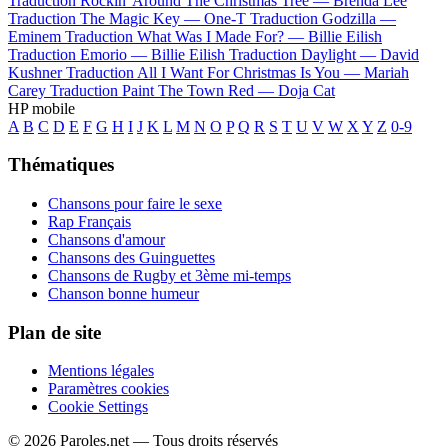
Traduction Rockin' Around The Christmas Tree —
Brenda Lee
Traduction The Magic Key —
One-T
Traduction Godzilla —
Eminem
Traduction What Was I Made For? —
Billie Eilish
Traduction Emorio —
Billie Eilish
Traduction Daylight —
David
Kushner
Traduction All I Want For Christmas Is You —
Mariah
Carey
Traduction Paint The Town Red —
Doja Cat
HP mobile
A
B
C
D
E
F
G
H
I
J
K
L
M
N
O
P
Q
R
S
T
U
V
W
X
Y
Z
0-9
Thématiques
Chansons pour faire le sexe
Rap Français
Chansons d'amour
Chansons des Guinguettes
Chansons de Rugby et 3ème mi-temps
Chanson bonne humeur
Plan de site
Mentions légales
Paramètres cookies
Cookie Settings
© 2026 Paroles.net — Tous droits réservés