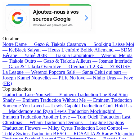
On aime
Notre Dame —
Gazo & Tiakola
Casanova —
Soolking
Laisse Moi
—
KeBlack
Saiyan —
Heuss L'enfoiré
Bolide Allemand —
SDM
Bécane —
Yamê
200K —
Tiakola
Laboratoire —
Werenoi
Meuda
—
Tiakola
Outro —
Gazo & Tiakola
Ailleurs —
Josman
Interlude
—
Gazo & Tiakola
Overdrive —
Ofenbach
1 2 3 4 —
ZOKUSH
La League —
Werenoi
Popcorn Salé —
Santa
Celui qui part —
Joseph Kamel
Nouvelles —
PLK
No love —
Ninho
Urus —
Favé
(FR)
Top traduction
Traduction Lose Yourself —
Eminem
Traduction The Real Slim
Shady —
Eminem
Traduction Without Me —
Eminem
Traduction
Someone You Loved —
Lewis Capaldi
Traduction Can't Hold Us
—
Macklemore and Ryan Lewis
Traduction Mockingbird —
Eminem
Traduction Another Love —
Tom Odell
Traduction Last
Christmas —
Wham
Traduction Demons —
Imagine Dragons
Traduction Flowers —
Miley Cyrus
Traduction Lose Control —
Teddy Swims
Traduction BESO —
ROSALÍA & Rauw Alejandro