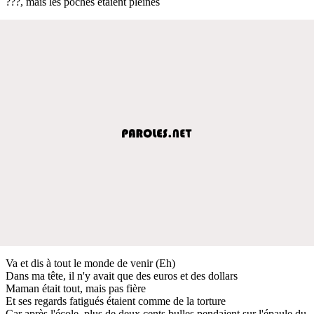
???, mais les poches étaient pleines
Va et dis à tout le monde de venir (Eh)
Dans ma tête, il n'y avait que des euros et des dollars
Maman était tout, mais pas fière
Et ses regards fatigués étaient comme de la torture
Car après l'école, plus de deux cents bulles pendaient sur l'épaule du