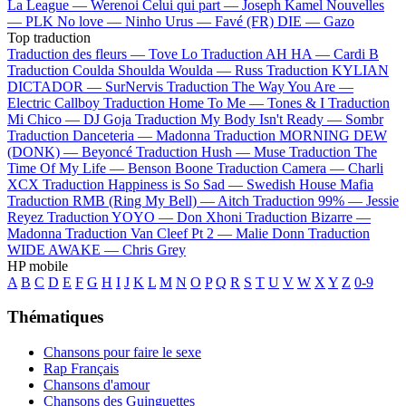
La League —
Werenoi
Celui qui part —
Joseph Kamel
Nouvelles
—
PLK
No love —
Ninho
Urus —
Favé (FR)
DIE —
Gazo
Top traduction
Traduction des fleurs —
Tove Lo
Traduction AH HA —
Cardi B
Traduction Coulda Shoulda Woulda —
Russ
Traduction KYLIAN
DICTADOR —
SurNervis
Traduction The Way You Are —
Electric Callboy
Traduction Home To Me —
Tones & I
Traduction
Mi Chico —
DJ Goja
Traduction My Body Isn't Ready —
Sombr
Traduction Danceteria —
Madonna
Traduction MORNING DEW
(DONK) —
Beyoncé
Traduction Hush —
Muse
Traduction The
Time Of My Life —
Benson Boone
Traduction Camera —
Charli
XCX
Traduction Happiness is So Sad —
Swedish House Mafia
Traduction RMB (Ring My Bell) —
Aitch
Traduction 99% —
Jessie
Reyez
Traduction YOYO —
Don Xhoni
Traduction Bizarre —
Madonna
Traduction Van Cleef Pt 2 —
Malie Donn
Traduction
WIDE AWAKE —
Chris Grey
HP mobile
A
B
C
D
E
F
G
H
I
J
K
L
M
N
O
P
Q
R
S
T
U
V
W
X
Y
Z
0-9
Thématiques
Chansons pour faire le sexe
Rap Français
Chansons d'amour
Chansons des Guinguettes