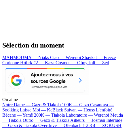
Sélection du moment
MAHMOUMA — Niaks
Ciao — Werenoi
Shavkat — Freeze
Corleone
Hrtbrk #2 — Kaza
Cosmos — Oboy
Joli — Zed
On aime
Notre Dame —
Gazo & Tiakola
100K —
Gazo
Casanova —
Soolking
Laisse Moi —
KeBlack
Saiyan —
Heuss L'enfoiré
Bécane —
Yamê
200K —
Tiakola
Laboratoire —
Werenoi
Meuda
—
Tiakola
Outro —
Gazo & Tiakola
Ailleurs —
Josman
Interlude
—
Gazo & Tiakola
Overdrive —
Ofenbach
1 2 3 4 —
ZOKUSH