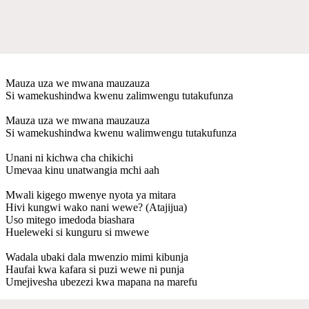
Mauza uza we mwana mauzauza
Si wamekushindwa kwenu zalimwengu tutakufunza
Mauza uza we mwana mauzauza
Si wamekushindwa kwenu walimwengu tutakufunza
Unani ni kichwa cha chikichi
Umevaa kinu unatwangia mchi aah
Mwali kigego mwenye nyota ya mitara
Hivi kungwi wako nani wewe? (Atajijua)
Uso mitego imedoda biashara
Hueleweki si kunguru si mwewe
Wadala ubaki dala mwenzio mimi kibunja
Haufai kwa kafara si puzi wewe ni punja
Umejivesha ubezezi kwa mapana na marefu