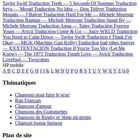
Taylor Swift
Traduction Teeth —
5 Seconds Of Summer
Traduction
Seya —
Morad
Traduction No Idea —
Don Toliver
Traduction
Morado —
J Balvin
Traduction Hard For Me —
Michele Morrone
Traduction Rapture —
Michele Morrone
Traduction Stand By —
Michele Morrone
Traduction Agua —
Tainy
Traduction Forever
Yours —
Avicii
Traduction Come & Go —
Juice WRLD
Traduction
You Need to Calm Down —
Taylor Swift
Traduction I Think I’m
Okay —
MGK (Machine Gun Kelly)
Traduction bad vibes forever
—
XXXTENTACION
Traduction If You're Too Shy (Let Me
Know) —
The 1975
Traduction Tough Love —
Avicii
Traduction
Lovefool —
Twocolors
HP mobile
A
B
C
D
E
F
G
H
I
J
K
L
M
N
O
P
Q
R
S
T
U
V
W
X
Y
Z
0-9
Thématiques
Chansons pour faire le sexe
Rap Français
Chansons d'amour
Chansons des Guinguettes
Chansons de Rugby et 3ème mi-temps
Chanson bonne humeur
Plan de site