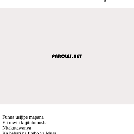
Funua usijipe mapana
Eti mwili kujitutumusha
Nitakutawanya
Ka bahari na fimbo ya Musa