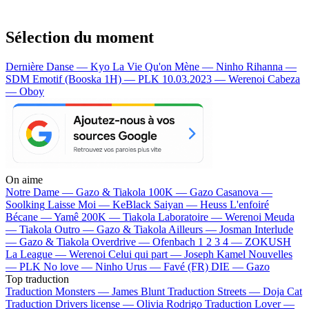
Sélection du moment
Dernière Danse — Kyo
La Vie Qu'on Mène — Ninho
Rihanna —
SDM
Emotif (Booska 1H) — PLK
10.03.2023 — Werenoi
Cabeza
— Oboy
On aime
Notre Dame —
Gazo & Tiakola
100K —
Gazo
Casanova —
Soolking
Laisse Moi —
KeBlack
Saiyan —
Heuss L'enfoiré
Bécane —
Yamê
200K —
Tiakola
Laboratoire —
Werenoi
Meuda
—
Tiakola
Outro —
Gazo & Tiakola
Ailleurs —
Josman
Interlude
—
Gazo & Tiakola
Overdrive —
Ofenbach
1 2 3 4 —
ZOKUSH
La League —
Werenoi
Celui qui part —
Joseph Kamel
Nouvelles
—
PLK
No love —
Ninho
Urus —
Favé (FR)
DIE —
Gazo
Top traduction
Traduction Monsters —
James Blunt
Traduction Streets —
Doja Cat
Traduction Drivers license —
Olivia Rodrigo
Traduction Lover —