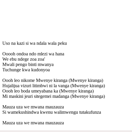
Uso na kazi si wa ndala wala peku
Ooooh ondoa ndo mlezi wa hana
We ebu ndege zoa zoa'
Mwali pengo binti mwanya
Tuchunge kwa kudonyoa
Oooh leo nikome Mwenye kiranga (Mwenye kiranga)
Hujalijua vizuri litimbwi ni la vanga (Mwenye kiranga)
Oooh leo boda umeyabana ka (Mwenye kiranga)
Mi maskini jeuri sitegemei madanga (Mwenye kiranga)
Mauza uza we mwana mauzauza
Si wamekushindwa kwenu walimwengu tutakufunza
Mauza uza we mwana mauzauza