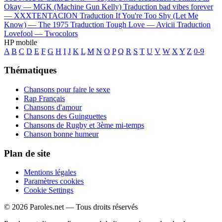
Okay —
MGK (Machine Gun Kelly)
Traduction bad vibes forever
—
XXXTENTACION
Traduction If You're Too Shy (Let Me
Know) —
The 1975
Traduction Tough Love —
Avicii
Traduction
Lovefool —
Twocolors
HP mobile
A
B
C
D
E
F
G
H
I
J
K
L
M
N
O
P
Q
R
S
T
U
V
W
X
Y
Z
0-9
Thématiques
Chansons pour faire le sexe
Rap Français
Chansons d'amour
Chansons des Guinguettes
Chansons de Rugby et 3ème mi-temps
Chanson bonne humeur
Plan de site
Mentions légales
Paramètres cookies
Cookie Settings
© 2026 Paroles.net — Tous droits réservés