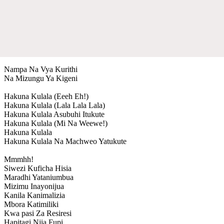
Nampa Na Vya Kurithi
Na Mizungu Ya Kigeni
Hakuna Kulala (Eeeh Eh!)
Hakuna Kulala (Lala Lala Lala)
Hakuna Kulala Asubuhi Itukute
Hakuna Kulala (Mi Na Weewe!)
Hakuna Kulala
Hakuna Kulala Na Machweo Yatukute
Mmmhh!
Siwezi Kuficha Hisia
Maradhi Yataniumbua
Mizimu Inayonijua
Kanila Kanimalizia
Mbora Katimiliki
Kwa pasi Za Resiresi
Hapitagi Njia Fupi