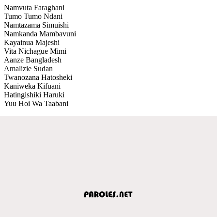
Namvuta Faraghani
Tumo Tumo Ndani
Namtazama Simuishi
Namkanda Mambavuni
Kayainua Majeshi
Vita Nichague Mimi
Aanze Bangladesh
Amalizie Sudan
Twanozana Hatosheki
Kaniweka Kifuani
Hatingishiki Haruki
Yuu Hoi Wa Taabani