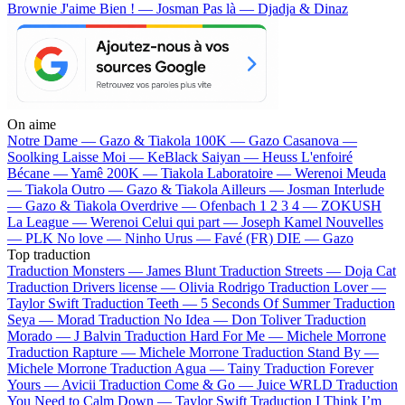
Brownie
J'aime Bien ! — Josman
Pas là — Djadja & Dinaz
On aime
Notre Dame —
Gazo & Tiakola
100K —
Gazo
Casanova —
Soolking
Laisse Moi —
KeBlack
Saiyan —
Heuss L'enfoiré
Bécane —
Yamê
200K —
Tiakola
Laboratoire —
Werenoi
Meuda
—
Tiakola
Outro —
Gazo & Tiakola
Ailleurs —
Josman
Interlude
—
Gazo & Tiakola
Overdrive —
Ofenbach
1 2 3 4 —
ZOKUSH
La League —
Werenoi
Celui qui part —
Joseph Kamel
Nouvelles
—
PLK
No love —
Ninho
Urus —
Favé (FR)
DIE —
Gazo
Top traduction
Traduction Monsters —
James Blunt
Traduction Streets —
Doja Cat
Traduction Drivers license —
Olivia Rodrigo
Traduction Lover —
Taylor Swift
Traduction Teeth —
5 Seconds Of Summer
Traduction
Seya —
Morad
Traduction No Idea —
Don Toliver
Traduction
Morado —
J Balvin
Traduction Hard For Me —
Michele Morrone
Traduction Rapture —
Michele Morrone
Traduction Stand By —
Michele Morrone
Traduction Agua —
Tainy
Traduction Forever
Yours —
Avicii
Traduction Come & Go —
Juice WRLD
Traduction
You Need to Calm Down —
Taylor Swift
Traduction I Think I’m