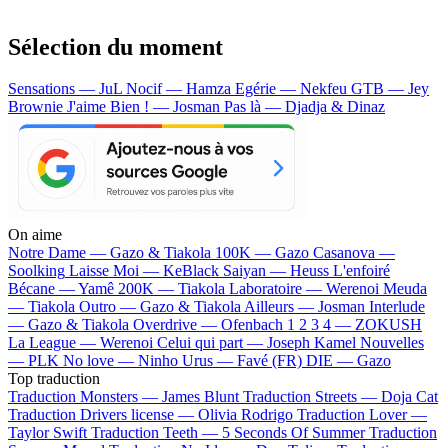
Sélection du moment
Sensations — JuL
Nocif — Hamza
Egérie — Nekfeu
GTB — Jey
Brownie
J'aime Bien ! — Josman
Pas là — Djadja & Dinaz
On aime
Notre Dame —
Gazo & Tiakola
100K —
Gazo
Casanova —
Soolking
Laisse Moi —
KeBlack
Saiyan —
Heuss L'enfoiré
Bécane —
Yamê
200K —
Tiakola
Laboratoire —
Werenoi
Meuda
—
Tiakola
Outro —
Gazo & Tiakola
Ailleurs —
Josman
Interlude
—
Gazo & Tiakola
Overdrive —
Ofenbach
1 2 3 4 —
ZOKUSH
La League —
Werenoi
Celui qui part —
Joseph Kamel
Nouvelles
—
PLK
No love —
Ninho
Urus —
Favé (FR)
DIE —
Gazo
Top traduction
Traduction Monsters —
James Blunt
Traduction Streets —
Doja Cat
Traduction Drivers license —
Olivia Rodrigo
Traduction Lover —
Taylor Swift
Traduction Teeth —
5 Seconds Of Summer
Traduction