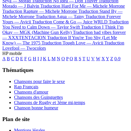
Seya —
Morad
Traduction No Idea —
Don Toliver
Traduction
Morado —
J Balvin
Traduction Hard For Me —
Michele Morrone
Traduction Rapture —
Michele Morrone
Traduction Stand By —
Michele Morrone
Traduction Agua —
Tainy
Traduction Forever
Yours —
Avicii
Traduction Come & Go —
Juice WRLD
Traduction
You Need to Calm Down —
Taylor Swift
Traduction I Think I’m
Okay —
MGK (Machine Gun Kelly)
Traduction bad vibes forever
—
XXXTENTACION
Traduction If You're Too Shy (Let Me
Know) —
The 1975
Traduction Tough Love —
Avicii
Traduction
Lovefool —
Twocolors
HP mobile
A
B
C
D
E
F
G
H
I
J
K
L
M
N
O
P
Q
R
S
T
U
V
W
X
Y
Z
0-9
Thématiques
Chansons pour faire le sexe
Rap Français
Chansons d'amour
Chansons des Guinguettes
Chansons de Rugby et 3ème mi-temps
Chanson bonne humeur
Plan de site
Mentions légales