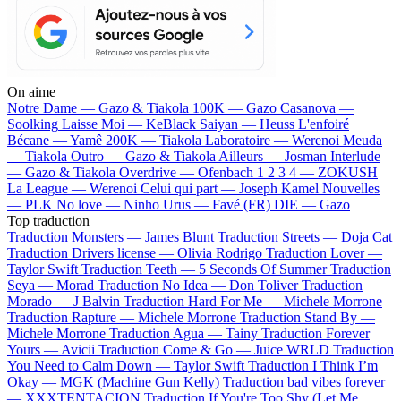
On aime
Notre Dame —
Gazo & Tiakola
100K —
Gazo
Casanova —
Soolking
Laisse Moi —
KeBlack
Saiyan —
Heuss L'enfoiré
Bécane —
Yamê
200K —
Tiakola
Laboratoire —
Werenoi
Meuda
—
Tiakola
Outro —
Gazo & Tiakola
Ailleurs —
Josman
Interlude
—
Gazo & Tiakola
Overdrive —
Ofenbach
1 2 3 4 —
ZOKUSH
La League —
Werenoi
Celui qui part —
Joseph Kamel
Nouvelles
—
PLK
No love —
Ninho
Urus —
Favé (FR)
DIE —
Gazo
Top traduction
Traduction Monsters —
James Blunt
Traduction Streets —
Doja Cat
Traduction Drivers license —
Olivia Rodrigo
Traduction Lover —
Taylor Swift
Traduction Teeth —
5 Seconds Of Summer
Traduction
Seya —
Morad
Traduction No Idea —
Don Toliver
Traduction
Morado —
J Balvin
Traduction Hard For Me —
Michele Morrone
Traduction Rapture —
Michele Morrone
Traduction Stand By —
Michele Morrone
Traduction Agua —
Tainy
Traduction Forever
Yours —
Avicii
Traduction Come & Go —
Juice WRLD
Traduction
You Need to Calm Down —
Taylor Swift
Traduction I Think I’m
Okay —
MGK (Machine Gun Kelly)
Traduction bad vibes forever
—
XXXTENTACION
Traduction If You're Too Shy (Let Me