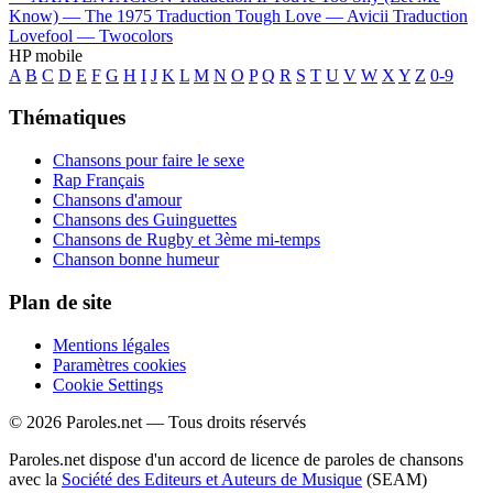
Know) —
The 1975
Traduction Tough Love —
Avicii
Traduction
Lovefool —
Twocolors
HP mobile
A
B
C
D
E
F
G
H
I
J
K
L
M
N
O
P
Q
R
S
T
U
V
W
X
Y
Z
0-9
Thématiques
Chansons pour faire le sexe
Rap Français
Chansons d'amour
Chansons des Guinguettes
Chansons de Rugby et 3ème mi-temps
Chanson bonne humeur
Plan de site
Mentions légales
Paramètres cookies
Cookie Settings
© 2026 Paroles.net — Tous droits réservés
Paroles.net dispose d'un accord de licence de paroles de chansons
avec la
Société des Editeurs et Auteurs de Musique
(SEAM)