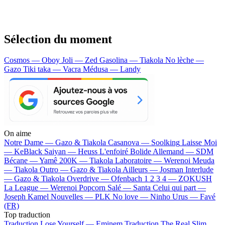
Sélection du moment
Cosmos — Oboy
Joli — Zed
Gasolina — Tiakola
No lèche —
Gazo
Tiki taka — Vacra
Médusa — Landy
On aime
Notre Dame —
Gazo & Tiakola
Casanova —
Soolking
Laisse Moi
—
KeBlack
Saiyan —
Heuss L'enfoiré
Bolide Allemand —
SDM
Bécane —
Yamê
200K —
Tiakola
Laboratoire —
Werenoi
Meuda
—
Tiakola
Outro —
Gazo & Tiakola
Ailleurs —
Josman
Interlude
—
Gazo & Tiakola
Overdrive —
Ofenbach
1 2 3 4 —
ZOKUSH
La League —
Werenoi
Popcorn Salé —
Santa
Celui qui part —
Joseph Kamel
Nouvelles —
PLK
No love —
Ninho
Urus —
Favé
(FR)
Top traduction
Traduction Lose Yourself —
Eminem
Traduction The Real Slim