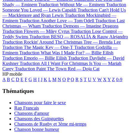
Shady —
Eminem
Traduction Without Me —
Eminem
Traduction
Someone You Loved —
Lewis Capaldi
Traduction Can't Hold Us
—
Macklemore and Ryan Lewis
Traduction Mockingbird —
Eminem
Traduction Another Love —
Tom Odell
Traduction Last
Christmas —
Wham
Traduction Demons —
Imagine Dragons
Traduction Flowers —
Miley Cyrus
Traduction Lose Control —
Teddy Swims
Traduction BESO —
ROSALÍA & Rauw Alejandro
Traduction Rockin' Around The Christmas Tree —
Brenda Lee
Traduction The Magic Key —
One-T
Traduction Godzilla —
Eminem
Traduction What Was I Made For? —
Billie Eilish
Traduction Emorio —
Billie Eilish
Traduction Daylight —
David
Kushner
Traduction All I Want For Christmas Is You —
Mariah
Carey
Traduction Paint The Town Red —
Doja Cat
HP mobile
A
B
C
D
E
F
G
H
I
J
K
L
M
N
O
P
Q
R
S
T
U
V
W
X
Y
Z
0-9
Thématiques
Chansons pour faire le sexe
Rap Français
Chansons d'amour
Chansons des Guinguettes
Chansons de Rugby et 3ème mi-temps
Chanson bonne humeur