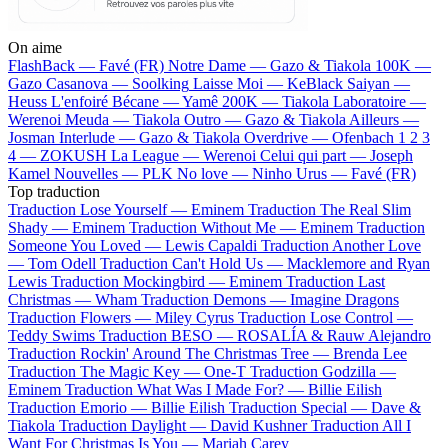
On aime
FlashBack —
Favé (FR)
Notre Dame —
Gazo & Tiakola
100K —
Gazo
Casanova —
Soolking
Laisse Moi —
KeBlack
Saiyan —
Heuss L'enfoiré
Bécane —
Yamê
200K —
Tiakola
Laboratoire —
Werenoi
Meuda —
Tiakola
Outro —
Gazo & Tiakola
Ailleurs —
Josman
Interlude —
Gazo & Tiakola
Overdrive —
Ofenbach
1 2 3
4 —
ZOKUSH
La League —
Werenoi
Celui qui part —
Joseph
Kamel
Nouvelles —
PLK
No love —
Ninho
Urus —
Favé (FR)
Top traduction
Traduction Lose Yourself —
Eminem
Traduction The Real Slim
Shady —
Eminem
Traduction Without Me —
Eminem
Traduction
Someone You Loved —
Lewis Capaldi
Traduction Another Love
—
Tom Odell
Traduction Can't Hold Us —
Macklemore and Ryan
Lewis
Traduction Mockingbird —
Eminem
Traduction Last
Christmas —
Wham
Traduction Demons —
Imagine Dragons
Traduction Flowers —
Miley Cyrus
Traduction Lose Control —
Teddy Swims
Traduction BESO —
ROSALÍA & Rauw Alejandro
Traduction Rockin' Around The Christmas Tree —
Brenda Lee
Traduction The Magic Key —
One-T
Traduction Godzilla —
Eminem
Traduction What Was I Made For? —
Billie Eilish
Traduction Emorio —
Billie Eilish
Traduction Special —
Dave &
Tiakola
Traduction Daylight —
David Kushner
Traduction All I
Want For Christmas Is You —
Mariah Carey