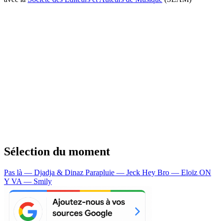
Sélection du moment
Pas là — Djadja & Dinaz
Parapluie — Jeck
Hey Bro — Eloïz
ON
Y VA — Smily