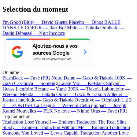
Sélection du moment
I'm Good (Blue) — David Guetta
Placebo — Dinos
BALLE
DANS LE COEUR — Ikaz Boi
M3lo — Tiakola
Oublie-le —
Dadju
Dépassé — Nuit Incolore
On aime
FlashBack —
Favé (FR)
Notre Dame —
Gazo & Tiakola
100K —
Gazo
Casanova —
Soolking
Laisse Moi —
KeBlack
Saiyan —
Heuss L'enfoiré
Bécane —
Yamê
200K —
Tiakola
Laboratoire —
Werenoi
Meuda —
Tiakola
Outro —
Gazo & Tiakola
Ailleurs —
Josman
Interlude —
Gazo & Tiakola
Overdrive —
Ofenbach
1 2 3
4 —
ZOKUSH
La League —
Werenoi
Celui qui part —
Joseph
Kamel
Nouvelles —
PLK
No love —
Ninho
Urus —
Favé (FR)
Top traduction
Traduction Lose Yourself —
Eminem
Traduction The Real Slim
Shady —
Eminem
Traduction Without Me —
Eminem
Traduction
Someone You Loved —
Lewis Capaldi
Traduction Another Love