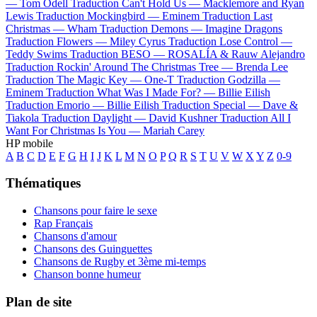
—
Tom Odell
Traduction Can't Hold Us —
Macklemore and Ryan
Lewis
Traduction Mockingbird —
Eminem
Traduction Last
Christmas —
Wham
Traduction Demons —
Imagine Dragons
Traduction Flowers —
Miley Cyrus
Traduction Lose Control —
Teddy Swims
Traduction BESO —
ROSALÍA & Rauw Alejandro
Traduction Rockin' Around The Christmas Tree —
Brenda Lee
Traduction The Magic Key —
One-T
Traduction Godzilla —
Eminem
Traduction What Was I Made For? —
Billie Eilish
Traduction Emorio —
Billie Eilish
Traduction Special —
Dave &
Tiakola
Traduction Daylight —
David Kushner
Traduction All I
Want For Christmas Is You —
Mariah Carey
HP mobile
A
B
C
D
E
F
G
H
I
J
K
L
M
N
O
P
Q
R
S
T
U
V
W
X
Y
Z
0-9
Thématiques
Chansons pour faire le sexe
Rap Français
Chansons d'amour
Chansons des Guinguettes
Chansons de Rugby et 3ème mi-temps
Chanson bonne humeur
Plan de site