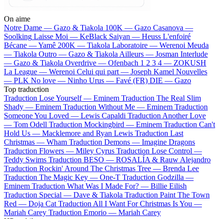
On aime
Notre Dame —
Gazo & Tiakola
100K —
Gazo
Casanova —
Soolking
Laisse Moi —
KeBlack
Saiyan —
Heuss L'enfoiré
Bécane —
Yamê
200K —
Tiakola
Laboratoire —
Werenoi
Meuda
—
Tiakola
Outro —
Gazo & Tiakola
Ailleurs —
Josman
Interlude
—
Gazo & Tiakola
Overdrive —
Ofenbach
1 2 3 4 —
ZOKUSH
La League —
Werenoi
Celui qui part —
Joseph Kamel
Nouvelles
—
PLK
No love —
Ninho
Urus —
Favé (FR)
DIE —
Gazo
Top traduction
Traduction Lose Yourself —
Eminem
Traduction The Real Slim
Shady —
Eminem
Traduction Without Me —
Eminem
Traduction
Someone You Loved —
Lewis Capaldi
Traduction Another Love
—
Tom Odell
Traduction Mockingbird —
Eminem
Traduction Can't
Hold Us —
Macklemore and Ryan Lewis
Traduction Last
Christmas —
Wham
Traduction Demons —
Imagine Dragons
Traduction Flowers —
Miley Cyrus
Traduction Lose Control —
Teddy Swims
Traduction BESO —
ROSALÍA & Rauw Alejandro
Traduction Rockin' Around The Christmas Tree —
Brenda Lee
Traduction The Magic Key —
One-T
Traduction Godzilla —
Eminem
Traduction What Was I Made For? —
Billie Eilish
Traduction Special —
Dave & Tiakola
Traduction Paint The Town
Red —
Doja Cat
Traduction All I Want For Christmas Is You —
Mariah Carey
Traduction Emorio —
Mariah Carey