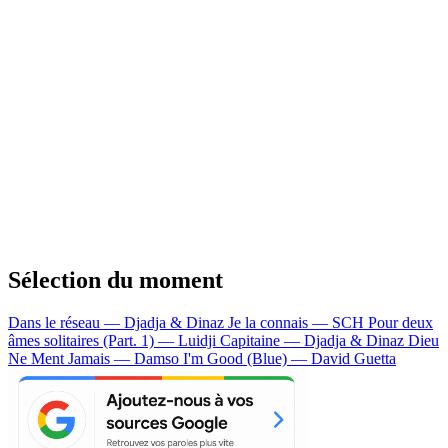
Sélection du moment
Dans le réseau — Djadja & Dinaz
Je la connais — SCH
Pour deux
âmes solitaires (Part. 1) — Luidji
Capitaine — Djadja & Dinaz
Dieu
Ne Ment Jamais — Damso
I'm Good (Blue) — David Guetta