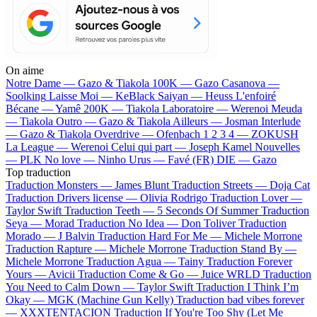
On aime
Notre Dame —
Gazo & Tiakola
100K —
Gazo
Casanova —
Soolking
Laisse Moi —
KeBlack
Saiyan —
Heuss L'enfoiré
Bécane —
Yamê
200K —
Tiakola
Laboratoire —
Werenoi
Meuda
—
Tiakola
Outro —
Gazo & Tiakola
Ailleurs —
Josman
Interlude
—
Gazo & Tiakola
Overdrive —
Ofenbach
1 2 3 4 —
ZOKUSH
La League —
Werenoi
Celui qui part —
Joseph Kamel
Nouvelles
—
PLK
No love —
Ninho
Urus —
Favé (FR)
DIE —
Gazo
Top traduction
Traduction Monsters —
James Blunt
Traduction Streets —
Doja Cat
Traduction Drivers license —
Olivia Rodrigo
Traduction Lover —
Taylor Swift
Traduction Teeth —
5 Seconds Of Summer
Traduction
Seya —
Morad
Traduction No Idea —
Don Toliver
Traduction
Morado —
J Balvin
Traduction Hard For Me —
Michele Morrone
Traduction Rapture —
Michele Morrone
Traduction Stand By —
Michele Morrone
Traduction Agua —
Tainy
Traduction Forever
Yours —
Avicii
Traduction Come & Go —
Juice WRLD
Traduction
You Need to Calm Down —
Taylor Swift
Traduction I Think I’m
Okay —
MGK (Machine Gun Kelly)
Traduction bad vibes forever
—
XXXTENTACION
Traduction If You're Too Shy (Let Me