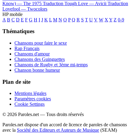
Know) —
The 1975
Traduction Tough Love —
Avicii
Traduction
Lovefool —
Twocolors
HP mobile
A
B
C
D
E
F
G
H
I
J
K
L
M
N
O
P
Q
R
S
T
U
V
W
X
Y
Z
0-9
Thématiques
Chansons pour faire le sexe
Rap Français
Chansons d'amour
Chansons des Guinguettes
Chansons de Rugby et 3ème mi-temps
Chanson bonne humeur
Plan de site
Mentions légales
Paramètres cookies
Cookie Settings
© 2026 Paroles.net — Tous droits réservés
Paroles.net dispose d'un accord de licence de paroles de chansons
avec la
Société des Editeurs et Auteurs de Musique
(SEAM)