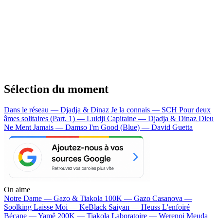
Sélection du moment
Dans le réseau — Djadja & Dinaz
Je la connais — SCH
Pour deux
âmes solitaires (Part. 1) — Luidji
Capitaine — Djadja & Dinaz
Dieu
Ne Ment Jamais — Damso
I'm Good (Blue) — David Guetta
On aime
Notre Dame —
Gazo & Tiakola
100K —
Gazo
Casanova —
Soolking
Laisse Moi —
KeBlack
Saiyan —
Heuss L'enfoiré
Bécane —
Yamê
200K —
Tiakola
Laboratoire —
Werenoi
Meuda