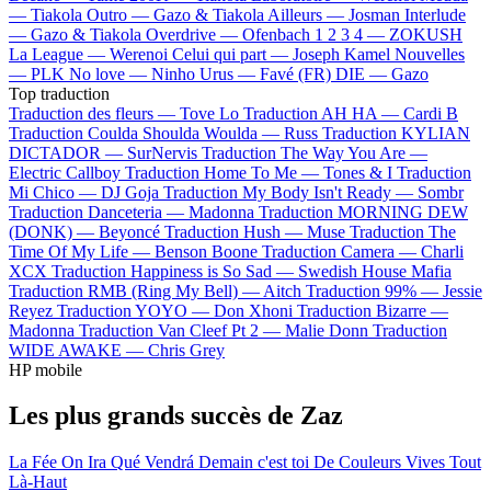
—
Tiakola
Outro —
Gazo & Tiakola
Ailleurs —
Josman
Interlude
—
Gazo & Tiakola
Overdrive —
Ofenbach
1 2 3 4 —
ZOKUSH
La League —
Werenoi
Celui qui part —
Joseph Kamel
Nouvelles
—
PLK
No love —
Ninho
Urus —
Favé (FR)
DIE —
Gazo
Top traduction
Traduction des fleurs —
Tove Lo
Traduction AH HA —
Cardi B
Traduction Coulda Shoulda Woulda —
Russ
Traduction KYLIAN
DICTADOR —
SurNervis
Traduction The Way You Are —
Electric Callboy
Traduction Home To Me —
Tones & I
Traduction
Mi Chico —
DJ Goja
Traduction My Body Isn't Ready —
Sombr
Traduction Danceteria —
Madonna
Traduction MORNING DEW
(DONK) —
Beyoncé
Traduction Hush —
Muse
Traduction The
Time Of My Life —
Benson Boone
Traduction Camera —
Charli
XCX
Traduction Happiness is So Sad —
Swedish House Mafia
Traduction RMB (Ring My Bell) —
Aitch
Traduction 99% —
Jessie
Reyez
Traduction YOYO —
Don Xhoni
Traduction Bizarre —
Madonna
Traduction Van Cleef Pt 2 —
Malie Donn
Traduction
WIDE AWAKE —
Chris Grey
HP mobile
Les plus grands succès de Zaz
La Fée
On Ira
Qué Vendrá
Demain c'est toi
De Couleurs Vives
Tout
Là-Haut