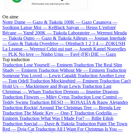
On aime
Notre Dame —
Gazo & Tiakola
100K —
Gazo
Casanova —
Soolking
Laisse Moi —
KeBlack
Saiyan —
Heuss L'enfoiré
Bécane —
Yamê
200K —
Tiakola
Laboratoire —
Werenoi
Meuda
—
Tiakola
Outro —
Gazo & Tiakola
Ailleurs —
Josman
Interlude
—
Gazo & Tiakola
Overdrive —
Ofenbach
1 2 3 4 —
ZOKUSH
La League —
Werenoi
Celui qui part —
Joseph Kamel
Nouvelles
—
PLK
No love —
Ninho
Urus —
Favé (FR)
DIE —
Gazo
Top traduction
Traduction Lose Yourself —
Eminem
Traduction The Real Slim
Shady —
Eminem
Traduction Without Me —
Eminem
Traduction
Someone You Loved —
Lewis Capaldi
Traduction Another Love
—
Tom Odell
Traduction Mockingbird —
Eminem
Traduction Can't
Hold Us —
Macklemore and Ryan Lewis
Traduction Last
Christmas —
Wham
Traduction Demons —
Imagine Dragons
Traduction Flowers —
Miley Cyrus
Traduction Lose Control —
Teddy Swims
Traduction BESO —
ROSALÍA & Rauw Alejandro
Traduction Rockin' Around The Christmas Tree —
Brenda Lee
Traduction The Magic Key —
One-T
Traduction Godzilla —
Eminem
Traduction What Was I Made For? —
Billie Eilish
Traduction Special —
Dave & Tiakola
Traduction Paint The Town
Red —
Doja Cat
Traduction All I Want For Christmas Is You —