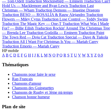
—
Tom Odell
Traduction Mockingbird —
Eminem
Traduction Can't
Hold Us —
Macklemore and Ryan Lewis
Traduction Last
Christmas —
Wham
Traduction Demons —
Imagine Dragons
Traduction BESO —
ROSALÍA & Rauw Alejandro
Traduction
Flowers —
Miley Cyrus
Traduction Lose Control —
Teddy Swims
Traduction The Magic Key —
One-T
Traduction What Was I Made
For? —
Billie Eilish
Traduction Rockin' Around The Christmas Tree
—
Brenda Lee
Traduction Godzilla —
Eminem
Traduction Paint
The Town Red —
Doja Cat
Traduction Special —
Dave & Tiakola
Traduction All I Want For Christmas Is You —
Mariah Carey
Traduction Emorio —
Mariah Carey
HP mobile
A
B
C
D
E
F
G
H
I
J
K
L
M
N
O
P
Q
R
S
T
U
V
W
X
Y
Z
0-9
Thématiques
Chansons pour faire le sexe
Rap Français
Chansons d'amour
Chansons des Guinguettes
Chansons de Rugby et 3ème mi-temps
Chanson bonne humeur
Plan de site