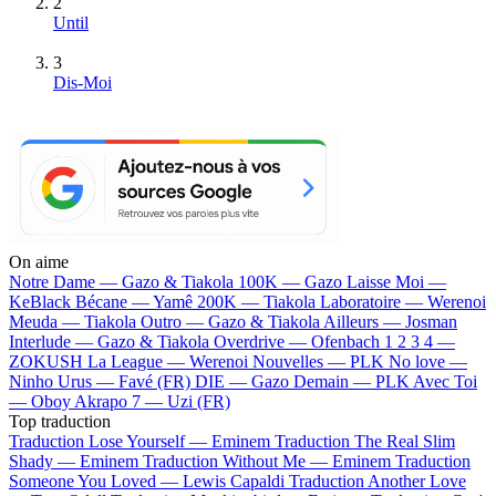
2
Until
3
Dis-Moi
On aime
Notre Dame —
Gazo & Tiakola
100K —
Gazo
Laisse Moi —
KeBlack
Bécane —
Yamê
200K —
Tiakola
Laboratoire —
Werenoi
Meuda —
Tiakola
Outro —
Gazo & Tiakola
Ailleurs —
Josman
Interlude —
Gazo & Tiakola
Overdrive —
Ofenbach
1 2 3 4 —
ZOKUSH
La League —
Werenoi
Nouvelles —
PLK
No love —
Ninho
Urus —
Favé (FR)
DIE —
Gazo
Demain —
PLK
Avec Toi
—
Oboy
Akrapo 7 —
Uzi (FR)
Top traduction
Traduction Lose Yourself —
Eminem
Traduction The Real Slim
Shady —
Eminem
Traduction Without Me —
Eminem
Traduction
Someone You Loved —
Lewis Capaldi
Traduction Another Love