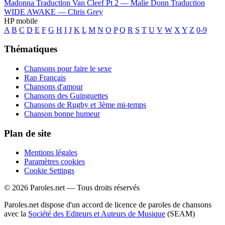
Madonna
Traduction Van Cleef Pt 2 —
Malie Donn
Traduction
WIDE AWAKE —
Chris Grey
HP mobile
A
B
C
D
E
F
G
H
I
J
K
L
M
N
O
P
Q
R
S
T
U
V
W
X
Y
Z
0-9
Thématiques
Chansons pour faire le sexe
Rap Français
Chansons d'amour
Chansons des Guinguettes
Chansons de Rugby et 3ème mi-temps
Chanson bonne humeur
Plan de site
Mentions légales
Paramètres cookies
Cookie Settings
© 2026 Paroles.net — Tous droits réservés
Paroles.net dispose d'un accord de licence de paroles de chansons
avec la
Société des Editeurs et Auteurs de Musique
(SEAM)