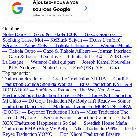
On aime
Notre Dame —
Gazo & Tiakola
100K —
Gazo
Casanova —
Soolking
Laisse Moi —
KeBlack
Saiyan —
Heuss L'enfoiré
Bécane —
Yamê
200K —
Tiakola
Laboratoire —
Werenoi
Meuda
—
Tiakola
Outro —
Gazo & Tiakola
Ailleurs —
Josman
Interlude
—
Gazo & Tiakola
Overdrive —
Ofenbach
1 2 3 4 —
ZOKUSH
La League —
Werenoi
Celui qui part —
Joseph Kamel
Nouvelles
—
PLK
No love —
Ninho
Urus —
Favé (FR)
DIE —
Gazo
Top traduction
Traduction des fleurs —
Tove Lo
Traduction AH HA —
Cardi B
Traduction Coulda Shoulda Woulda —
Russ
Traduction KYLIAN
DICTADOR —
SurNervis
Traduction The Way You Are —
Electric Callboy
Traduction Home To Me —
Tones & I
Traduction
Mi Chico —
DJ Goja
Traduction My Body Isn't Ready —
Sombr
Traduction Danceteria —
Madonna
Traduction MORNING DEW
(DONK) —
Beyoncé
Traduction Hush —
Muse
Traduction The
Time Of My Life —
Benson Boone
Traduction Camera —
Charli
XCX
Traduction Happiness is So Sad —
Swedish House Mafia
Traduction RMB (Ring My Bell) —
Aitch
Traduction 99% —
Jessie
Reyez
Traduction YOYO —
Don Xhoni
Traduction Bizarre —