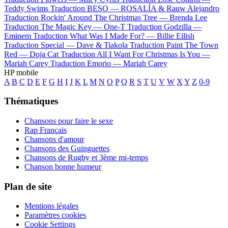
Teddy Swims
Traduction BESO —
ROSALÍA & Rauw Alejandro
Traduction Rockin' Around The Christmas Tree —
Brenda Lee
Traduction The Magic Key —
One-T
Traduction Godzilla —
Eminem
Traduction What Was I Made For? —
Billie Eilish
Traduction Special —
Dave & Tiakola
Traduction Paint The Town
Red —
Doja Cat
Traduction All I Want For Christmas Is You —
Mariah Carey
Traduction Emorio —
Mariah Carey
HP mobile
A
B
C
D
E
F
G
H
I
J
K
L
M
N
O
P
Q
R
S
T
U
V
W
X
Y
Z
0-9
Thématiques
Chansons pour faire le sexe
Rap Français
Chansons d'amour
Chansons des Guinguettes
Chansons de Rugby et 3ème mi-temps
Chanson bonne humeur
Plan de site
Mentions légales
Paramètres cookies
Cookie Settings