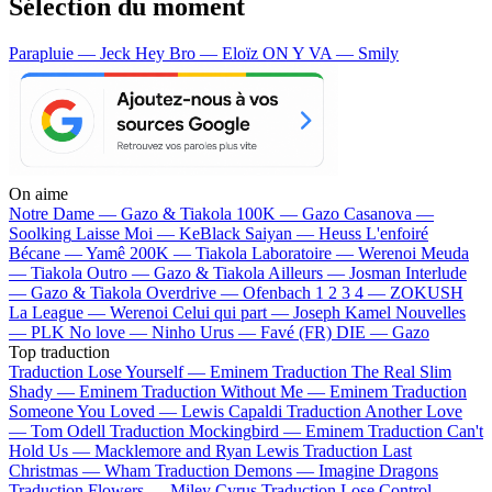
Sélection du moment
Parapluie — Jeck
Hey Bro — Eloïz
ON Y VA — Smily
On aime
Notre Dame —
Gazo & Tiakola
100K —
Gazo
Casanova —
Soolking
Laisse Moi —
KeBlack
Saiyan —
Heuss L'enfoiré
Bécane —
Yamê
200K —
Tiakola
Laboratoire —
Werenoi
Meuda
—
Tiakola
Outro —
Gazo & Tiakola
Ailleurs —
Josman
Interlude
—
Gazo & Tiakola
Overdrive —
Ofenbach
1 2 3 4 —
ZOKUSH
La League —
Werenoi
Celui qui part —
Joseph Kamel
Nouvelles
—
PLK
No love —
Ninho
Urus —
Favé (FR)
DIE —
Gazo
Top traduction
Traduction Lose Yourself —
Eminem
Traduction The Real Slim
Shady —
Eminem
Traduction Without Me —
Eminem
Traduction
Someone You Loved —
Lewis Capaldi
Traduction Another Love
—
Tom Odell
Traduction Mockingbird —
Eminem
Traduction Can't
Hold Us —
Macklemore and Ryan Lewis
Traduction Last
Christmas —
Wham
Traduction Demons —
Imagine Dragons
Traduction Flowers —
Miley Cyrus
Traduction Lose Control —