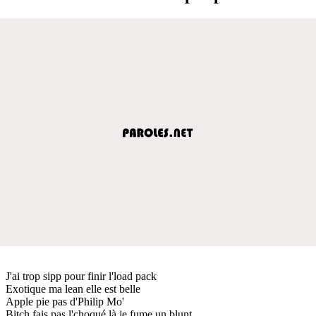
J'ai trop sipp pour finir l'load pack
Exotique ma lean elle est belle
Apple pie pas d'Philip Mo'
Bitch fais pas l'choqué là je fume un blunt