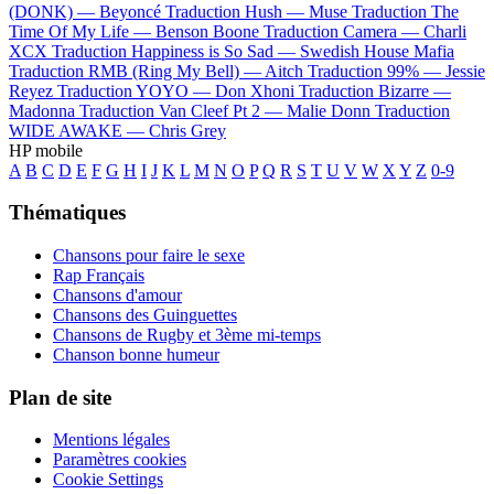
(DONK) —
Beyoncé
Traduction Hush —
Muse
Traduction The
Time Of My Life —
Benson Boone
Traduction Camera —
Charli
XCX
Traduction Happiness is So Sad —
Swedish House Mafia
Traduction RMB (Ring My Bell) —
Aitch
Traduction 99% —
Jessie
Reyez
Traduction YOYO —
Don Xhoni
Traduction Bizarre —
Madonna
Traduction Van Cleef Pt 2 —
Malie Donn
Traduction
WIDE AWAKE —
Chris Grey
HP mobile
A
B
C
D
E
F
G
H
I
J
K
L
M
N
O
P
Q
R
S
T
U
V
W
X
Y
Z
0-9
Thématiques
Chansons pour faire le sexe
Rap Français
Chansons d'amour
Chansons des Guinguettes
Chansons de Rugby et 3ème mi-temps
Chanson bonne humeur
Plan de site
Mentions légales
Paramètres cookies
Cookie Settings