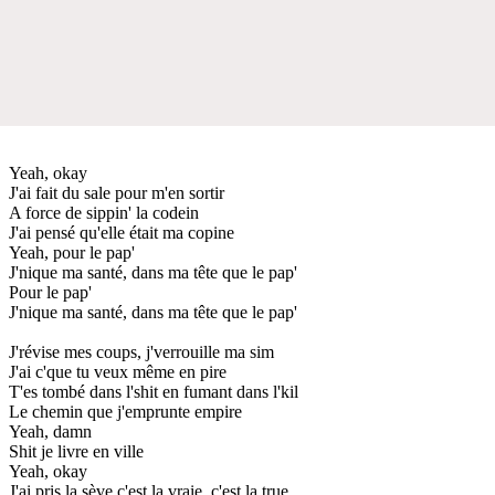
Yeah, okay
J'ai fait du sale pour m'en sortir
A force de sippin' la codein
J'ai pensé qu'elle était ma copine
Yeah, pour le pap'
J'nique ma santé, dans ma tête que le pap'
Pour le pap'
J'nique ma santé, dans ma tête que le pap'
J'révise mes coups, j'verrouille ma sim
J'ai c'que tu veux même en pire
T'es tombé dans l'shit en fumant dans l'kil
Le chemin que j'emprunte empire
Yeah, damn
Shit je livre en ville
Yeah, okay
J'ai pris la sève c'est la vraie, c'est la true