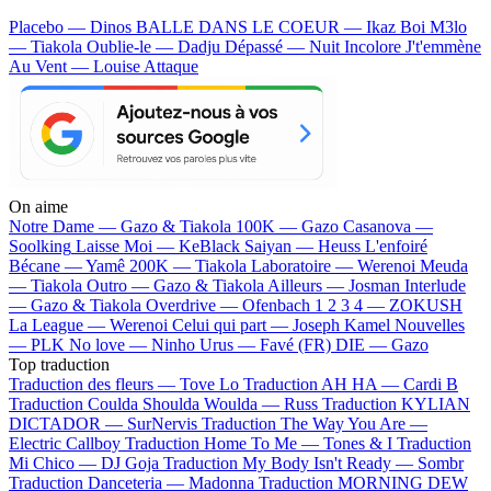
Placebo — Dinos
BALLE DANS LE COEUR — Ikaz Boi
M3lo
— Tiakola
Oublie-le — Dadju
Dépassé — Nuit Incolore
J't'emmène
Au Vent — Louise Attaque
On aime
Notre Dame —
Gazo & Tiakola
100K —
Gazo
Casanova —
Soolking
Laisse Moi —
KeBlack
Saiyan —
Heuss L'enfoiré
Bécane —
Yamê
200K —
Tiakola
Laboratoire —
Werenoi
Meuda
—
Tiakola
Outro —
Gazo & Tiakola
Ailleurs —
Josman
Interlude
—
Gazo & Tiakola
Overdrive —
Ofenbach
1 2 3 4 —
ZOKUSH
La League —
Werenoi
Celui qui part —
Joseph Kamel
Nouvelles
—
PLK
No love —
Ninho
Urus —
Favé (FR)
DIE —
Gazo
Top traduction
Traduction des fleurs —
Tove Lo
Traduction AH HA —
Cardi B
Traduction Coulda Shoulda Woulda —
Russ
Traduction KYLIAN
DICTADOR —
SurNervis
Traduction The Way You Are —
Electric Callboy
Traduction Home To Me —
Tones & I
Traduction
Mi Chico —
DJ Goja
Traduction My Body Isn't Ready —
Sombr
Traduction Danceteria —
Madonna
Traduction MORNING DEW