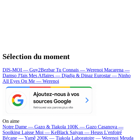
Sélection du moment
DIS-MOI — Guy2Bezbar
Tu Connais — Werenoi
Macarena —
Damso
J'fais Mes Affaires — Djadja & Dinaz
Eurostar — Ninho
All Eyes On Me — Werenoi
On aime
Notre Dame —
Gazo & Tiakola
100K —
Gazo
Casanova —
Soolking
Laisse Moi —
KeBlack
Saiyan —
Heuss L'enfoiré
Bécane —
Yamê
200K —
Tiakola
Laboratoire —
Werenoi
Meuda