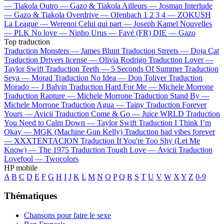
—
Tiakola
Outro —
Gazo & Tiakola
Ailleurs —
Josman
Interlude
—
Gazo & Tiakola
Overdrive —
Ofenbach
1 2 3 4 —
ZOKUSH
La League —
Werenoi
Celui qui part —
Joseph Kamel
Nouvelles
—
PLK
No love —
Ninho
Urus —
Favé (FR)
DIE —
Gazo
Top traduction
Traduction Monsters —
James Blunt
Traduction Streets —
Doja Cat
Traduction Drivers license —
Olivia Rodrigo
Traduction Lover —
Taylor Swift
Traduction Teeth —
5 Seconds Of Summer
Traduction
Seya —
Morad
Traduction No Idea —
Don Toliver
Traduction
Morado —
J Balvin
Traduction Hard For Me —
Michele Morrone
Traduction Rapture —
Michele Morrone
Traduction Stand By —
Michele Morrone
Traduction Agua —
Tainy
Traduction Forever
Yours —
Avicii
Traduction Come & Go —
Juice WRLD
Traduction
You Need to Calm Down —
Taylor Swift
Traduction I Think I’m
Okay —
MGK (Machine Gun Kelly)
Traduction bad vibes forever
—
XXXTENTACION
Traduction If You're Too Shy (Let Me
Know) —
The 1975
Traduction Tough Love —
Avicii
Traduction
Lovefool —
Twocolors
HP mobile
A
B
C
D
E
F
G
H
I
J
K
L
M
N
O
P
Q
R
S
T
U
V
W
X
Y
Z
0-9
Thématiques
Chansons pour faire le sexe