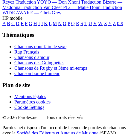
Reyez
Traduction YOYO —
Don Xhoni
Traduction Bizarre —
Madonna
Traduction Van Cleef Pt 2 —
Malie Donn
Traduction
WIDE AWAKE —
Chris Grey
HP mobile
A
B
C
D
E
F
G
H
I
J
K
L
M
N
O
P
Q
R
S
T
U
V
W
X
Y
Z
0-9
Thématiques
Chansons pour faire le sexe
Rap Français
Chansons d'amour
Chansons des Guinguettes
Chansons de Rugby et 3ème mi-temps
Chanson bonne humeur
Plan de site
Mentions légales
Paramètres cookies
Cookie Settings
© 2026 Paroles.net — Tous droits réservés
Paroles.net dispose d'un accord de licence de paroles de chansons
avec la
Société des Editeurs et Auteurs de Musique
(SEAM)