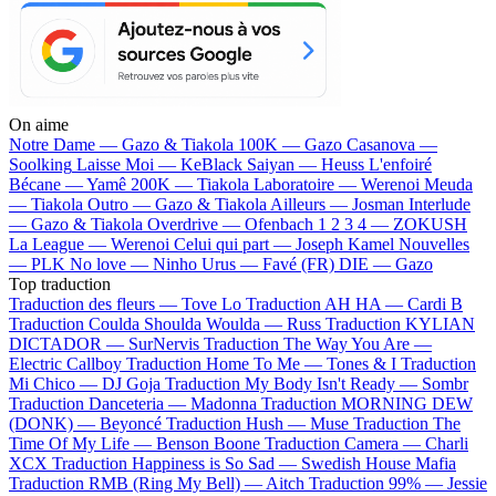
On aime
Notre Dame —
Gazo & Tiakola
100K —
Gazo
Casanova —
Soolking
Laisse Moi —
KeBlack
Saiyan —
Heuss L'enfoiré
Bécane —
Yamê
200K —
Tiakola
Laboratoire —
Werenoi
Meuda
—
Tiakola
Outro —
Gazo & Tiakola
Ailleurs —
Josman
Interlude
—
Gazo & Tiakola
Overdrive —
Ofenbach
1 2 3 4 —
ZOKUSH
La League —
Werenoi
Celui qui part —
Joseph Kamel
Nouvelles
—
PLK
No love —
Ninho
Urus —
Favé (FR)
DIE —
Gazo
Top traduction
Traduction des fleurs —
Tove Lo
Traduction AH HA —
Cardi B
Traduction Coulda Shoulda Woulda —
Russ
Traduction KYLIAN
DICTADOR —
SurNervis
Traduction The Way You Are —
Electric Callboy
Traduction Home To Me —
Tones & I
Traduction
Mi Chico —
DJ Goja
Traduction My Body Isn't Ready —
Sombr
Traduction Danceteria —
Madonna
Traduction MORNING DEW
(DONK) —
Beyoncé
Traduction Hush —
Muse
Traduction The
Time Of My Life —
Benson Boone
Traduction Camera —
Charli
XCX
Traduction Happiness is So Sad —
Swedish House Mafia
Traduction RMB (Ring My Bell) —
Aitch
Traduction 99% —
Jessie