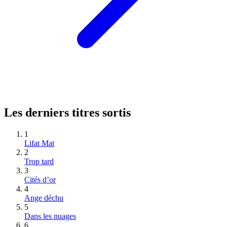
Les derniers titres sortis
1
Lifat Mat
2
Trop tard
3
Cités d’or
4
Ange déchu
5
Dans les nuages
6